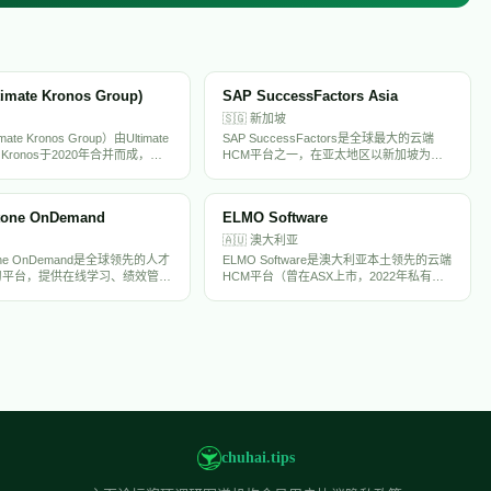
timate Kronos Group)
SAP SuccessFactors Asia
🇸🇬
新加坡
mate Kronos Group）由Ultimate
SAP SuccessFactors是全球最大的云端
e和Kronos于2020年合并而成，是
HCM平台之一，在亚太地区以新加坡为枢
的HR和劳动力管理解决方案提供
纽服务大量跨国企业和本地大企业，提供从
产品UKG Pro、UKG
核心HR、薪酬到人才管理的完整解决方
ons和UKG Ready服务超过8万家客
案，是亚太大企业HR数字化的主流选择。
tone OnDemand
ELMO Software
CM、薪酬、考勤排班和劳动力
。公司拥有超过1.5万名员工，
🇦🇺
澳大利亚
20亿美元。
tone OnDemand是全球领先的人才
ELMO Software是澳大利亚本土领先的云端
习平台，提供在线学习、绩效管
HCM平台（曾在ASX上市，2022年私有
计划和招聘等解决方案，服务
化），提供HR核心模块、薪酬、招聘、学
企业和7500万用户。
习、绩效和员工调查等一体化解决方案，服
务澳新地区超2000家企业。
chuhai.tips