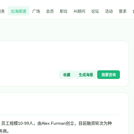
服务
出海图谱
广场
会员
职位
AI顾问
论坛
活动
需求
收藏
生成海报
我要咨询
，员工规模10-99人，由Alex Furman创立，目前融资轮次为种
服务商。