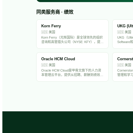
同类服务商 · 绩效
Korn Ferry
UKG (Ul
🇺🇸
美国
🇺🇸
美国
Korn Ferry（光辉国际）是全球领先的组织
UKG（Ulti
咨询和高管猎头公司（NYSE: KFY），提供
Softwar
组织战略、人才评估、高管搜寻、薪酬设计
全球最大
和领导力发展服务。在全球50多个国家设有
商之一。旗下
办事处，拥有超过1万名员工，是中国出海
Dimensi
Oracle HCM Cloud
Corners
企业聘请海外高管的首选猎头之一。
户，覆盖H
管理全场景
🇺🇸
美国
🇺🇸
美国
估值超过2
Oracle HCM Cloud是甲骨文旗下的人力资
Corners
本管理云平台，提供从招聘、薪酬到绩效管
管理和学
理的全套HR解决方案，服务全球大中型企
理、继任
业，是Workday和SAP的主要竞争对手。
7000多家