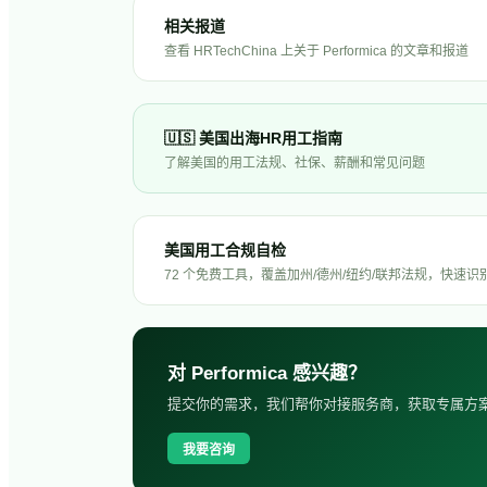
相关报道
查看 HRTechChina 上关于
Performica
的文章和报道
🇺🇸
美国
出海HR用工指南
了解
美国
的用工法规、社保、薪酬和常见问题
美国用工合规自检
72 个免费工具，覆盖加州/德州/纽约/联邦法规，快速识
对
Performica
感兴趣？
提交你的需求，我们帮你对接服务商，获取专属方
我要咨询