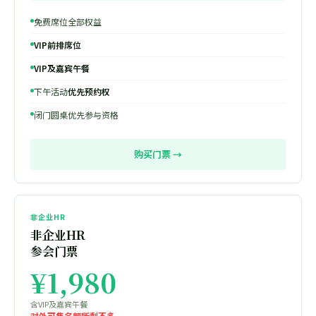
免费席位全部权益
VIP前排席位
VIP及嘉宾午餐
下午活动
优先预约权
闭门圆桌优先参与资格
购买门票 →
非企业HR
非企业HR
参会门票
¥1,980
含VIP及嘉宾午餐
对外可售名额所剩不多