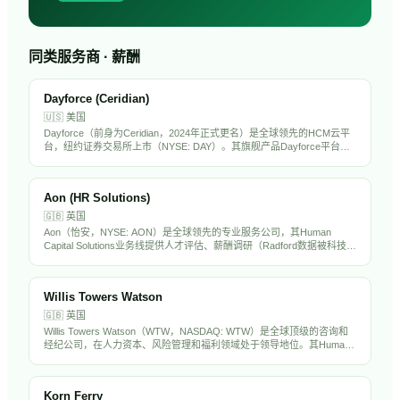
同类服务商 · 薪酬
Dayforce (Ceridian)
🇺🇸
美国
Dayforce（前身为Ceridian，2024年正式更名）是全球领先的HCM云平
台，纽约证券交易所上市（NYSE: DAY）。其旗舰产品Dayforce平台整
合了薪酬、劳动力管理、福利、人才管理和合规功能，服务全球超过
6000家企业客户，以实时薪酬计算和合规引擎著称。
Aon (HR Solutions)
🇬🇧
英国
Aon（怡安，NYSE: AON）是全球领先的专业服务公司，其Human
Capital Solutions业务线提供人才评估、薪酬调研（Radford数据被科技行
业广泛使用）、退休精算和健康福利咨询。在全球120多个国家运营，拥
有超过5万名员工。Aon的薪酬数据和人才评估工具在中国出海企业中被
广泛采用。
Willis Towers Watson
🇬🇧
英国
Willis Towers Watson（WTW，NASDAQ: WTW）是全球顶级的咨询和
经纪公司，在人力资本、风险管理和福利领域处于领导地位。其Human
Capital & Benefits业务为全球企业提供薪酬调研、福利设计、精算咨询和
员工体验解决方案。WTW在中国设有多个办公室，是出海企业制定全球
薪酬福利战略的核心顾问。
Korn Ferry