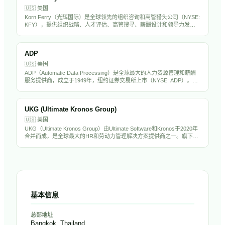
🇺🇸
美国
Korn Ferry（光辉国际）是全球领先的组织咨询和高管猎头公司（NYSE:
KFY），提供组织战略、人才评估、高管搜寻、薪酬设计和领导力发展
服务。在全球50多个国家设有办事处，拥有超过1万名员工，是中国出海
企业聘请海外高管的首选猎头之一。
ADP
🇺🇸
美国
ADP（Automatic Data Processing）是全球最大的人力资源管理和薪酬
服务提供商，成立于1949年，纽约证券交易所上市（NYSE: ADP）。公
司为超过100万家企业客户提供薪资处理、税务合规、福利管理、人才管
理和HR外包服务。ADP拥有超过6万名员工，年营收超过180亿美元，是
标普500成分股，也是全球HR科技行业的绝对巨头。
UKG (Ultimate Kronos Group)
🇺🇸
美国
UKG（Ultimate Kronos Group）由Ultimate Software和Kronos于2020年
合并而成，是全球最大的HR和劳动力管理解决方案提供商之一。旗下产
品UKG Pro、UKG Dimensions和UKG Ready服务超过8万家客户，覆盖
HCM、薪酬、考勤排班和劳动力管理全场景。公司拥有超过1.5万名员
工，估值超过220亿美元。
基本信息
总部地址
Bangkok, Thailand