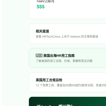
SaaS订阅/月
$$$
相关报道
查看 HRTechChina 上关于
Intellum
的文章和报道
🇺🇸
美国
出海HR用工指南
了解
美国
的用工法规、社保、薪酬和常见问题
美国用工合规自检
72 个免费工具，覆盖加州/德州/纽约/联邦法规，快速识