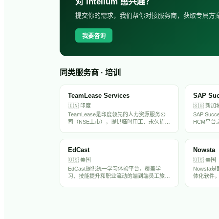
对
Intellum
感兴趣？
提交你的需求，我们帮你对接服务商，获取专属方
我要咨询
同类服务商 · 培训
TeamLease Services
SAP Suc
🇮🇳
印度
🇸🇬
新加
TeamLease是印度领先的人力资源服务公
SAP Suc
司（NSE上市），提供临时用工、永久招
HCM平台
聘、薪酬外包和技能培训，以'Putting India
纽服务大
to Work'为使命，年管理员工超20万人。
核心HR
案，是亚
EdCast
Nowsta
🇺🇸
美国
🇺🇸
美国
EdCast提供统一学习体验平台，覆盖学
Nowst
习、技能提升和职业流动的端到端员工旅
体化软件
程。其获奖平台服务于全球500强到中小企
方案。利
业及政府机构，帮助组织吸引、培养和留住
企业与小
高绩效且面向未来的员工队伍。