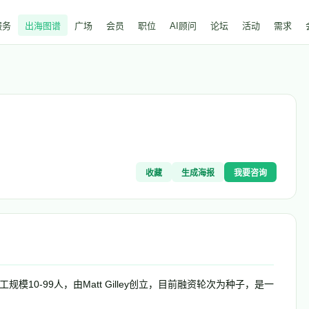
服务
出海图谱
广场
会员
职位
AI顾问
论坛
活动
需求
收藏
生成海报
我要咨询
工规模10-99人，由Matt Gilley创立，目前融资轮次为种子，是一