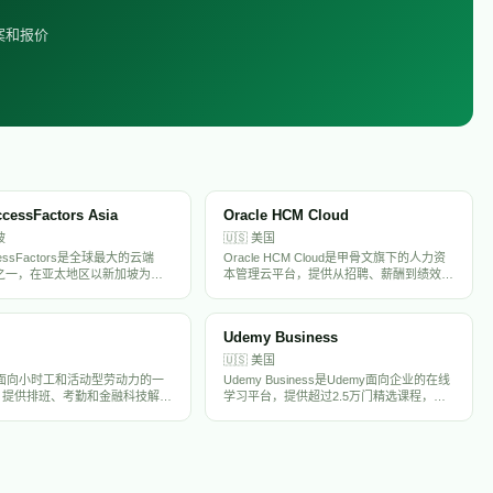
案和报价
cessFactors Asia
Oracle HCM Cloud
坡
🇺🇸
美国
cessFactors是全球最大的云端
Oracle HCM Cloud是甲骨文旗下的人力资
之一，在亚太地区以新加坡为枢
本管理云平台，提供从招聘、薪酬到绩效管
量跨国企业和本地大企业，提供从
理的全套HR解决方案，服务全球大中型企
、薪酬到人才管理的完整解决方
业，是Workday和SAP的主要竞争对手。
太大企业HR数字化的主流选择。
Udemy Business
🇺🇸
美国
a是面向小时工和活动型劳动力的一
Udemy Business是Udemy面向企业的在线
，提供排班、考勤和金融科技解决
学习平台，提供超过2.5万门精选课程，覆
用机器学习和支付技术，重新定义
盖技术、领导力和职业技能等领域，帮助企
时工的沟通和支付方式。
业提升员工技能和推动人才发展。