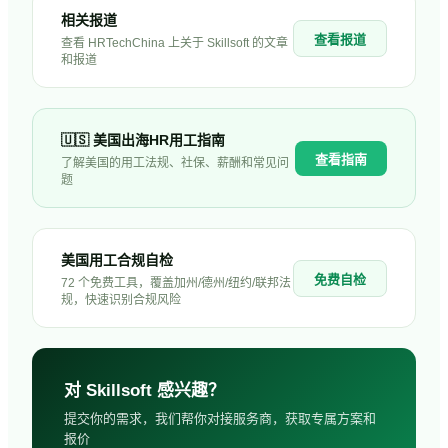
相关报道
查看报道
查看 HRTechChina 上关于
Skillsoft
的文章
和报道
🇺🇸
美国
出海HR用工指南
查看指南
了解
美国
的用工法规、社保、薪酬和常见问
题
美国用工合规自检
免费自检
72 个免费工具，覆盖加州/德州/纽约/联邦法
规，快速识别合规风险
对
Skillsoft
感兴趣？
提交你的需求，我们帮你对接服务商，获取专属方案和
报价