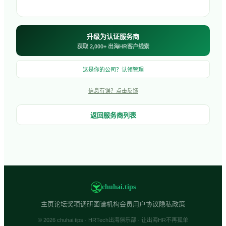
升级为认证服务商
获取 2,000+ 出海HR客户线索
这是你的公司？认领管理
信息有误？点击反馈
返回服务商列表
chuhai.tips
主页
论坛
奖项
调研
图谱
机构会员
用户协议
隐私政策
© 2026 chuhai.tips · HRTech出海俱乐部 · 让出海HR不再孤单