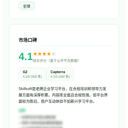
全球
市场口碑
4.1
★
★
★
★
★
综合评分（基于公开平台数据）
G2
Capterra
4.1
/5 (
500
条)
4.1
/5 (
200
条)
Skillsoft是老牌企业学习平台，在合规培训和领导力发
展方面有深厚积累。内容库全面且合规性强，但平台界
面较为陈旧，用户互动体验不如新兴学习平台。
优势
+
合规培训内容全面权威
+
领导力和软技能课程质量高