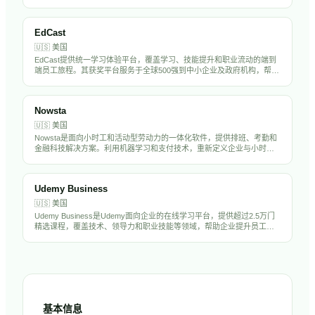
和SAP的主要竞争对手。
EdCast
🇺🇸
美国
EdCast提供统一学习体验平台，覆盖学习、技能提升和职业流动的端到
端员工旅程。其获奖平台服务于全球500强到中小企业及政府机构，帮助
组织吸引、培养和留住高绩效且面向未来的员工队伍。
Nowsta
🇺🇸
美国
Nowsta是面向小时工和活动型劳动力的一体化软件，提供排班、考勤和
金融科技解决方案。利用机器学习和支付技术，重新定义企业与小时工
的沟通和支付方式。
Udemy Business
🇺🇸
美国
Udemy Business是Udemy面向企业的在线学习平台，提供超过2.5万门
精选课程，覆盖技术、领导力和职业技能等领域，帮助企业提升员工技
能和推动人才发展。
基本信息