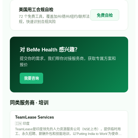
美国用工合规自检
免费自检
72 个免费工具，覆盖加州/德州/纽约/联邦法
规，快速识别合规风险
对
BeMe Health
感兴趣？
提交你的需求，我们帮你对接服务商，获取专属方案和
报价
我要咨询
同类服务商 · 培训
TeamLease Services
🇮🇳
印度
TeamLease是印度领先的人力资源服务公司（NSE上市），提供临时用
工、永久招聘、薪酬外包和技能培训，以'Putting India to Work'为使命，