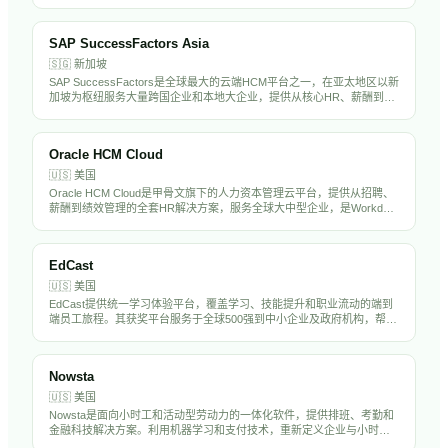
年管理员工超20万人。
SAP SuccessFactors Asia
🇸🇬
新加坡
SAP SuccessFactors是全球最大的云端HCM平台之一，在亚太地区以新
加坡为枢纽服务大量跨国企业和本地大企业，提供从核心HR、薪酬到人
才管理的完整解决方案，是亚太大企业HR数字化的主流选择。
Oracle HCM Cloud
🇺🇸
美国
Oracle HCM Cloud是甲骨文旗下的人力资本管理云平台，提供从招聘、
薪酬到绩效管理的全套HR解决方案，服务全球大中型企业，是Workday
和SAP的主要竞争对手。
EdCast
🇺🇸
美国
EdCast提供统一学习体验平台，覆盖学习、技能提升和职业流动的端到
端员工旅程。其获奖平台服务于全球500强到中小企业及政府机构，帮助
组织吸引、培养和留住高绩效且面向未来的员工队伍。
Nowsta
🇺🇸
美国
Nowsta是面向小时工和活动型劳动力的一体化软件，提供排班、考勤和
金融科技解决方案。利用机器学习和支付技术，重新定义企业与小时工
的沟通和支付方式。