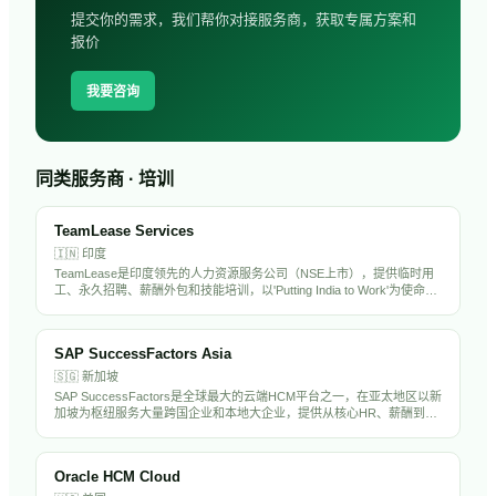
提交你的需求，我们帮你对接服务商，获取专属方案和
报价
我要咨询
同类服务商 · 培训
TeamLease Services
🇮🇳
印度
TeamLease是印度领先的人力资源服务公司（NSE上市），提供临时用
工、永久招聘、薪酬外包和技能培训，以'Putting India to Work'为使命，
年管理员工超20万人。
SAP SuccessFactors Asia
🇸🇬
新加坡
SAP SuccessFactors是全球最大的云端HCM平台之一，在亚太地区以新
加坡为枢纽服务大量跨国企业和本地大企业，提供从核心HR、薪酬到人
才管理的完整解决方案，是亚太大企业HR数字化的主流选择。
Oracle HCM Cloud