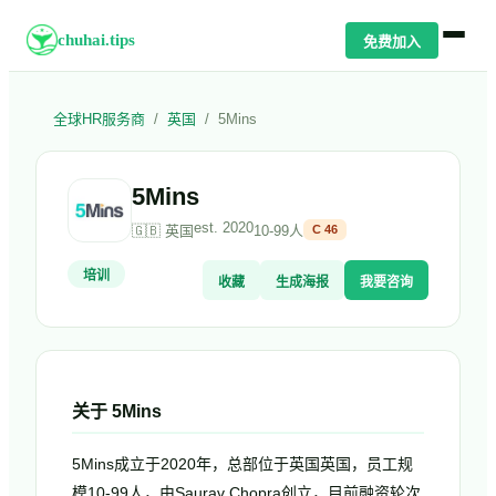
chuhai.tips
免费加入
全球HR服务商
/
英国
/
5Mins
5Mins
est.
2020
🇬🇧
英国
10-99人
C
46
培训
收藏
生成海报
我要咨询
关于
5Mins
5Mins成立于2020年，总部位于英国英国，员工规
模10-99人，由Saurav Chopra创立，目前融资轮次