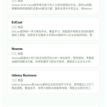
🇺🇸
美国
Oracle HCM Cloud是甲骨文旗下的人力资本管理云平台，提供从招聘、
薪酬到绩效管理的全套HR解决方案，服务全球大中型企业，是Workday
和SAP的主要竞争对手。
EdCast
🇺🇸
美国
EdCast提供统一学习体验平台，覆盖学习、技能提升和职业流动的端到
端员工旅程。其获奖平台服务于全球500强到中小企业及政府机构，帮助
组织吸引、培养和留住高绩效且面向未来的员工队伍。
Nowsta
🇺🇸
美国
Nowsta是面向小时工和活动型劳动力的一体化软件，提供排班、考勤和
金融科技解决方案。利用机器学习和支付技术，重新定义企业与小时工
的沟通和支付方式。
Udemy Business
🇺🇸
美国
Udemy Business是Udemy面向企业的在线学习平台，提供超过2.5万门
精选课程，覆盖技术、领导力和职业技能等领域，帮助企业提升员工技
能和推动人才发展。