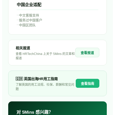
中国企业适配
–
中文客服支持
–
服务过中国客户
–
中国区团队
相关报道
查看报道
查看 HRTechChina 上关于
5Mins
的文章和
报道
🇬🇧
英国
出海HR用工指南
查看指南
了解
英国
的用工法规、社保、薪酬和常见问
题
对
5Mins
感兴趣？