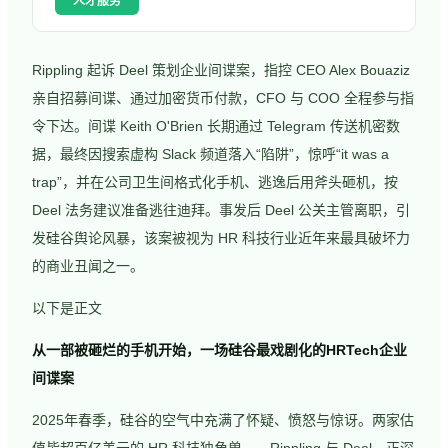
人才服务
Rippling 起诉 Deel 策划企业间谍案，指控 CEO Alex Bouaziz
亲自招募间谍、通过加密货币付款，CFO 与 COO 全程参与指
令下达。间谍 Keith O'Brien 长期通过 Telegram 传送机密数
据，最终因搜索虚构 Slack 频道落入“陷阱”，惊呼“it was a
trap”，并在公司卫生间格式化手机、逃逸后用斧头砸机，按
Deel 法务建议准备逃往迪拜。事发后 Deel 公关主管离职，引
发硅谷舆论风暴，该案被视为 HR 科技行业近年来最具破坏力
的商业丑闻之一。
以下是正文
从一部被砸烂的手机开始，一场硅谷最戏剧化的HRTech企业
间谍案
2025年春季，硅谷的空气中充满了怀疑、愤怒与惊讶。两家估
值皆超百亿美元的 HR 科技独角兽——Rippling 与 Deel，正深