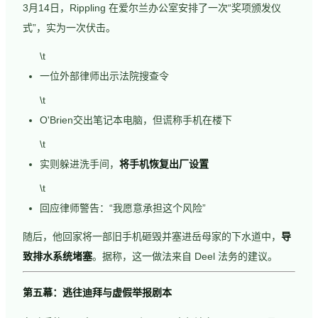
3月14日，Rippling 在爱尔兰办公室安排了一次“奖项颁发仪
式”，实为一次伏击。
\t
一位外部律师出示法院搜查令
\t
O'Brien交出笔记本电脑，但谎称手机在楼下
\t
实则躲进洗手间，
将手机恢复出厂设置
\t
回应律师警告：“我愿意承担这个风险”
随后，他回家将一部旧手机砸毁并塞进岳母家的下水道中，
导
致排水系统堵塞
。据称，这一做法来自 Deel 法务的建议。
第五幕：逃往迪拜与虚假举报剧本