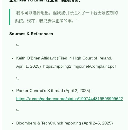
“我本可以选择退出，但我被引导进入了一个我无法控制的
系统。现在，我只想做正确的事。”
Sources & References
\t
Keith O’Brien Affidavit (Filed in High Court of Ireland,
April 1, 2025) https://rippling2.imgix.net/Complaint.pdf
\t
Parker Conrad’s X thread (April 2, 2025):
https://x.com/parkerconrad/status/1907444819598999622
\t
Bloomberg & TechCrunch reporting (April 2–5, 2025)