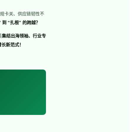
合规卡关、供应链韧性不
到 “扎根” 的跨越？
英
集结出海领袖、行业专
增长新范式！