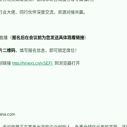
行业大佬、同行伙伴深度交流，资源对接共赢。
线上直播（
报名后在会议前为您发送具体观看链接
）
片二维码
，填写报名信息，即可锁定席位！
制链接
http://hrnext.cn/vSEFl
到浏览器打开
na.com
！无论你是正在筹备出海的企业创始人、负责全球化业务的高管，还