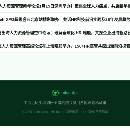
出海人力资源管理新年论坛1月15日深圳举办！聚焦全球人力痛点，共启新年
Tech XPO超级盛典北京站精彩举办！共话HR科技前沿实践及26年发展趋
9日出海人力资源管理空中论坛：破解全球化 HR 难题，共探企业出海新路
出海人力资源管理高端论坛在上海精彩举办，150+HR高管共探出海前沿探
chuhai.tips
主页
论坛
奖项
调研
图谱
机构会员
用户协议
隐私政策
© 2026 chuhai.tips · HRTech出海俱乐部 · 让出海HR不再孤单