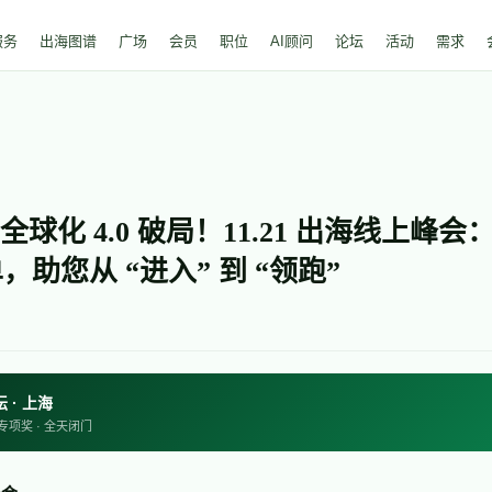
服务
出海图谱
广场
会员
职位
AI顾问
论坛
活动
需求
化 4.0 破局！11.21 出海线上峰会：A
，助您从 “进入” 到 “领跑”
坛 · 上海
个专项奖 · 全天闭门