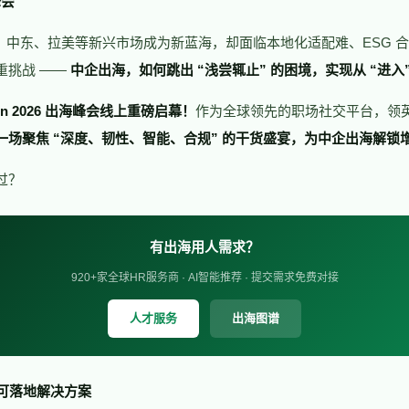
峰会
时代，中东、拉美等新兴市场成为新蓝海，却面临本地化适配难、ESG 
重挑战 ——
中企出海，如何跳出 “浅尝辄止” 的困境，实现从 “进入” 
ectIn 2026 出海峰会线上重磅启幕！
作为全球领先的职场社交平台，领
一场聚焦 “深度、韧性、智能、合规” 的干货盛宴，为中企出海解锁
过？
有出海用人需求？
920+家全球HR服务商 · AI智能推荐 · 提交需求免费对接
人才服务
出海图谱
供可落地解决方案