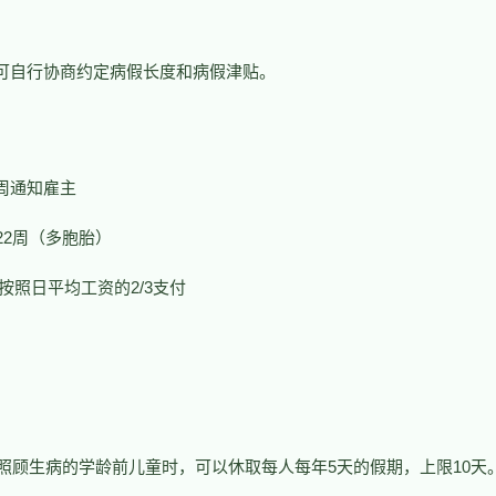
可自行协商约定病假长度和病假津贴。
周通知雇主
22周（多胞胎）
按照日平均工资的2/3支付
照顾生病的学龄前儿童时，可以休取每人每年5天的假期，上限10天