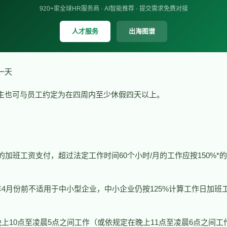
920+家全球HR服务商 · AI智能推荐 · 提交需求免费对接
人才服务
出海图谱
一天
主也可与员工约定为在四周内至少休假四天以上。
%的加班工资支付，超过法定工作时间60个小时/月的工作应按150%*
23年4月份前不适用于中小型企业，中小企业仍按125%计算工作日加班
上10点至凌晨5点之间工作（或依规定在晚上11点至凌晨6点之间工作