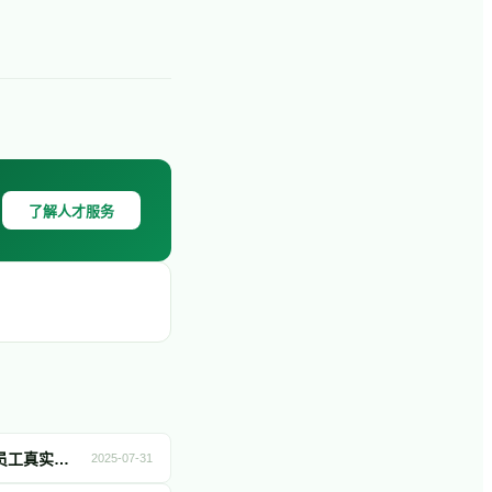
了解人才服务
出海企业必看｜2025《职场人：全球劳动力观点》白皮书限时免费下载：用34个国家和地区的员工真实诉求，破解全球团队管理难题
2025-07-31