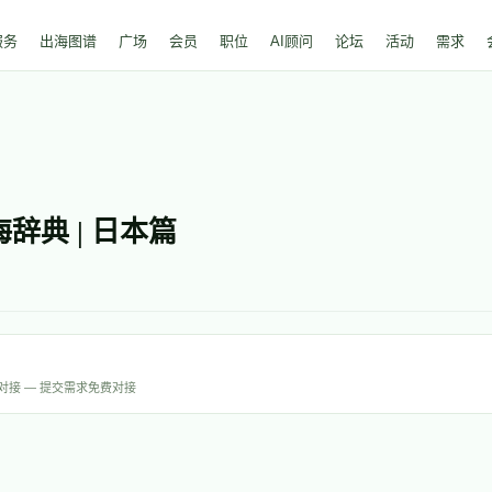
服务
出海图谱
广场
会员
职位
AI顾问
论坛
活动
需求
海辞典 | 日本篇
才对接 — 提交需求免费对接