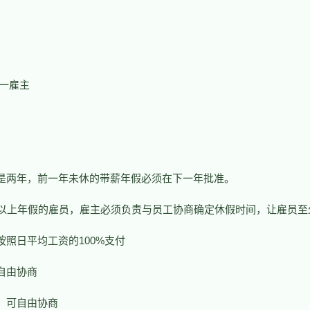
一雇主
是两年，前一年未休的带薪年假必须在下一年批准。
天以上年假的雇员，雇主必须负责与员工协商确定休假时间，让雇员至
按照日平均工资的100%支付
自由协商
，可自由协商