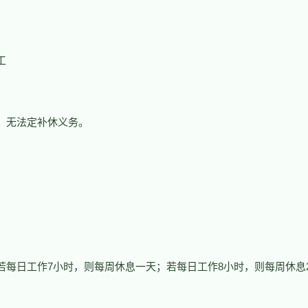
工
，无法定补休义务。
若每日工作7小时，则每周休息一天；若每日工作8小时，则每周休息