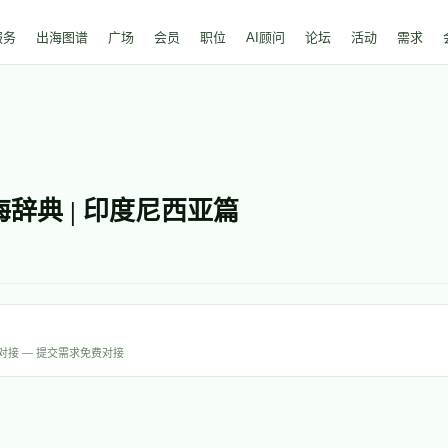
服务
出海图谱
广场
会员
职位
AI顾问
论坛
活动
需求
海辞典 | 印度尼西亚篇
才对接 — 提交需求免费对接