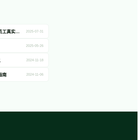
出海企业必看｜2025《职场人：全球劳动力观点》白皮书限时免费下载：用34个国家和地区的员工真实诉求，破解全球团队管理难题
2025-07-31
2025-05-26
况
2024-11-18
指南
2024-11-06