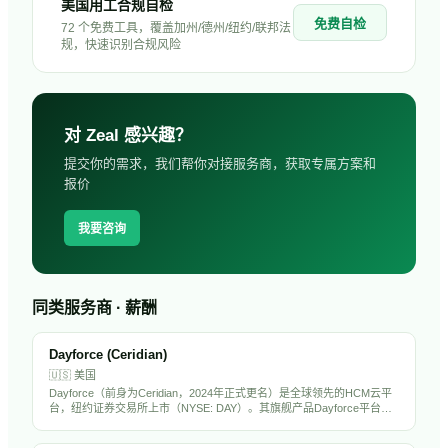
美国用工合规自检
免费自检
72 个免费工具，覆盖加州/德州/纽约/联邦法
规，快速识别合规风险
对
Zeal
感兴趣？
提交你的需求，我们帮你对接服务商，获取专属方案和
报价
我要咨询
同类服务商 · 薪酬
Dayforce (Ceridian)
🇺🇸
美国
Dayforce（前身为Ceridian，2024年正式更名）是全球领先的HCM云平
台，纽约证券交易所上市（NYSE: DAY）。其旗舰产品Dayforce平台整
合了薪酬、劳动力管理、福利、人才管理和合规功能，服务全球超过
6000家企业客户，以实时薪酬计算和合规引擎著称。