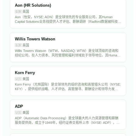
Aon (HR Solutions)
🇬🇧
英国
Aon（怡安，NYSE: AON）是全球领先的专业服务公司，其Human
Capital Solutions业务线提供人才评估、薪酬调研（Radford数据被科技行
业广泛使用）、退休精算和健康福利咨询。在全球120多个国家运营，拥
有超过5万名员工。Aon的薪酬数据和人才评估工具在中国出海企业中被
广泛采用。
Willis Towers Watson
🇬🇧
英国
Willis Towers Watson（WTW，NASDAQ: WTW）是全球顶级的咨询和
经纪公司，在人力资本、风险管理和福利领域处于领导地位。其Human
Capital & Benefits业务为全球企业提供薪酬调研、福利设计、精算咨询和
员工体验解决方案。WTW在中国设有多个办公室，是出海企业制定全球
薪酬福利战略的核心顾问。
Korn Ferry
🇺🇸
美国
Korn Ferry（光辉国际）是全球领先的组织咨询和高管猎头公司（NYSE:
KFY），提供组织战略、人才评估、高管搜寻、薪酬设计和领导力发展
服务。在全球50多个国家设有办事处，拥有超过1万名员工，是中国出海
企业聘请海外高管的首选猎头之一。
ADP
🇺🇸
美国
ADP（Automatic Data Processing）是全球最大的人力资源管理和薪酬
服务提供商，成立于1949年，纽约证券交易所上市（NYSE: ADP）。公
司为超过100万家企业客户提供薪资处理、税务合规、福利管理、人才管
理和HR外包服务。ADP拥有超过6万名员工，年营收超过180亿美元，是