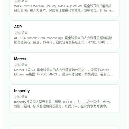
🇬🇧
英国
Willis Towers Watson（WTW，NASDAQ: WTW）是全球顶级的咨询和
经纪公司，在人力资本、风险管理和福利领域处于领导地位。其Human
Capital & Benefits业务为全球企业提供薪酬调研、福利设计、精算咨询和
员工体验解决方案。WTW在中国设有多个办公室，是出海企业制定全球
薪酬福利战略的核心顾问。
ADP
🇺🇸
美国
ADP（Automatic Data Processing）是全球最大的人力资源管理和薪酬
服务提供商，成立于1949年，纽约证券交易所上市（NYSE: ADP）。公
司为超过100万家企业客户提供薪资处理、税务合规、福利管理、人才管
理和HR外包服务。ADP拥有超过6万名员工，年营收超过180亿美元，是
标普500成分股，也是全球HR科技行业的绝对巨头。
Mercer
🇺🇸
美国
Mercer（美世）是全球最大的人力资源咨询公司之一，隶属于Marsh
McLennan集团（NYSE: MMC）。提供人才战略、薪酬调研、福利设
计、退休规划和投资管理服务，在全球40多个国家设有办公室。Mercer
的薪酬调研数据被全球企业广泛引用，是中国出海企业制定海外薪酬标
准的重要参考。
Insperity
🇺🇸
美国
Insperity是美国大型专业雇主组织（PEO），为中小企业提供HR外包、
薪酬、福利、绩效管理和合规服务，以提升中小企业竞争力为使命。