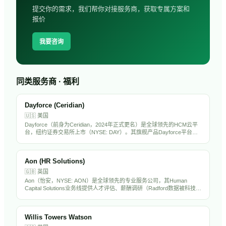
提交你的需求，我们帮你对接服务商，获取专属方案和
报价
我要咨询
同类服务商 · 福利
Dayforce (Ceridian)
🇺🇸
美国
Dayforce（前身为Ceridian，2024年正式更名）是全球领先的HCM云平
台，纽约证券交易所上市（NYSE: DAY）。其旗舰产品Dayforce平台整
合了薪酬、劳动力管理、福利、人才管理和合规功能，服务全球超过
6000家企业客户，以实时薪酬计算和合规引擎著称。
Aon (HR Solutions)
🇬🇧
英国
Aon（怡安，NYSE: AON）是全球领先的专业服务公司，其Human
Capital Solutions业务线提供人才评估、薪酬调研（Radford数据被科技行
业广泛使用）、退休精算和健康福利咨询。在全球120多个国家运营，拥
有超过5万名员工。Aon的薪酬数据和人才评估工具在中国出海企业中被
广泛采用。
Willis Towers Watson