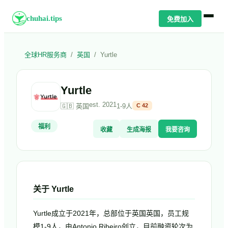
chuhai.tips
免费加入
全球HR服务商
/
英国
/
Yurtle
Yurtle
est.
2021
🇬🇧
英国
1-9人
C
42
福利
收藏
生成海报
我要咨询
关于
Yurtle
Yurtle成立于2021年，总部位于英国英国，员工规
模1-9人，由Antonio Ribeiro创立，目前融资轮次为