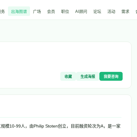
服务
出海图谱
广场
会员
职位
AI顾问
论坛
活动
需求
收藏
生成海报
我要咨询
模10-99人，由Philip Stoten创立，目前融资轮次为A，是一家