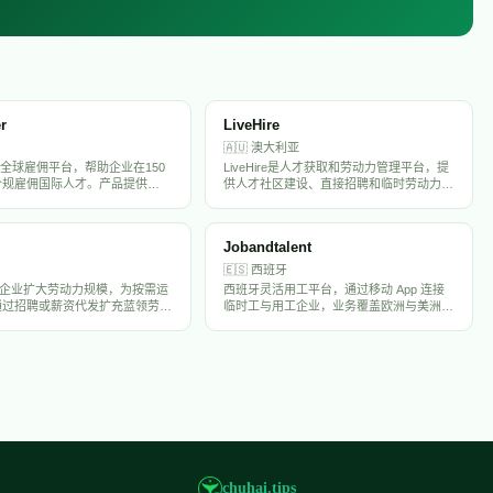
er
LiveHire
🇦🇺
澳大利亚
lier是全球雇佣平台，帮助企业在150
LiveHire是人才获取和劳动力管理平台，提
合规雇佣国际人才。产品提供
供人才社区建设、直接招聘和临时劳动力管
、全球薪酬处理、福利管理和合
理解决方案。产品帮助企业建立主动候选人
总部位于新加坡，致力于简化跨境
库，利用数据分析优化招聘策略，降低招聘
并确保法规合规。
成本并缩短招聘周期。
Jobandtalent
🇪🇸
西班牙
帮助企业扩大劳动力规模，为按需运
西班牙灵活用工平台，通过移动 App 连接
通过招聘或薪资代发扩充蓝领劳动
临时工与用工企业，业务覆盖欧洲与美洲多
动求职应用和AI辅助招聘服务，
国。
配蓝领和灰领工人。
chuhai.tips