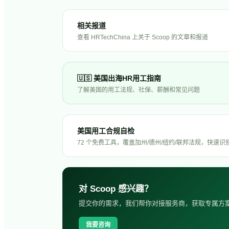
相关报道
查看 HRTechChina 上关于
Scoop
的文章和报道
🇺🇸
美国
出海HR用工指南
了解
美国
的用工法规、社保、薪酬和常见问题
美国用工合规自检
72 个免费工具，覆盖加州/德州/纽约/联邦法规，快速识
对
Scoop
感兴趣？
提交你的需求，我们帮你对接服务商，获取专属方
我要咨询