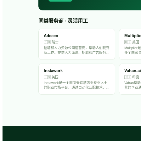
同类服务商 · 灵活用工
Adecco
Multipli
🇨🇭
瑞士
🇺🇸
美国
招聘和人力资源公司运营商，帮助人们找到
Multip
新工作。提供人力派遣、招聘和广告服务，
多个国家
帮助招聘方找到不仅具备合适能力还能融入
EOR服务
工作环境的候选人。
规支持。
雇佣流程
Instawork
Vahan.ai
🇺🇸
美国
🇮🇳
印度
Instawork是一个面向餐饮酒店业专业人士
Vahan
的职业市场平台。通过自动化匹配技术，革
营的企业
新了小型企业的传统招聘模式，致力于为全
力。提供移
球本地企业和专业人士创造经济机会。
自动化匹