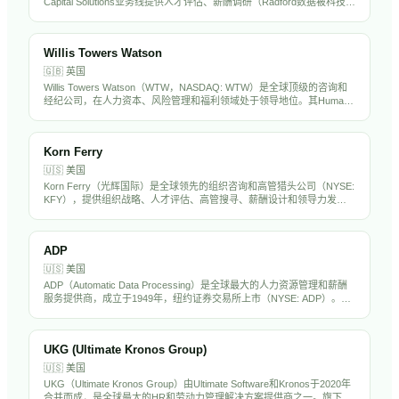
Capital Solutions业务线提供人才评估、薪酬调研（Radford数据被科技行
业广泛使用）、退休精算和健康福利咨询。在全球120多个国家运营，拥
有超过5万名员工。Aon的薪酬数据和人才评估工具在中国出海企业中被
广泛采用。
Willis Towers Watson
🇬🇧
英国
Willis Towers Watson（WTW，NASDAQ: WTW）是全球顶级的咨询和
经纪公司，在人力资本、风险管理和福利领域处于领导地位。其Human
Capital & Benefits业务为全球企业提供薪酬调研、福利设计、精算咨询和
员工体验解决方案。WTW在中国设有多个办公室，是出海企业制定全球
薪酬福利战略的核心顾问。
Korn Ferry
🇺🇸
美国
Korn Ferry（光辉国际）是全球领先的组织咨询和高管猎头公司（NYSE:
KFY），提供组织战略、人才评估、高管搜寻、薪酬设计和领导力发展
服务。在全球50多个国家设有办事处，拥有超过1万名员工，是中国出海
企业聘请海外高管的首选猎头之一。
ADP
🇺🇸
美国
ADP（Automatic Data Processing）是全球最大的人力资源管理和薪酬
服务提供商，成立于1949年，纽约证券交易所上市（NYSE: ADP）。公
司为超过100万家企业客户提供薪资处理、税务合规、福利管理、人才管
理和HR外包服务。ADP拥有超过6万名员工，年营收超过180亿美元，是
标普500成分股，也是全球HR科技行业的绝对巨头。
UKG (Ultimate Kronos Group)
🇺🇸
美国
UKG（Ultimate Kronos Group）由Ultimate Software和Kronos于2020年
合并而成，是全球最大的HR和劳动力管理解决方案提供商之一。旗下产