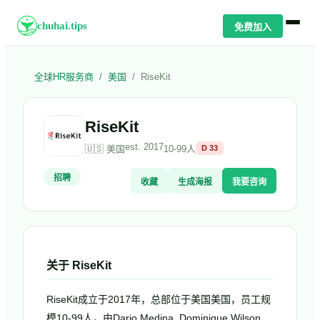
chuhai.tips
免费加入
全球HR服务商
/
美国
/
RiseKit
RiseKit
est.
2017
🇺🇸
美国
10-99人
D
33
招聘
收藏
生成海报
我要咨询
关于
RiseKit
RiseKit成立于2017年，总部位于美国美国，员工规
模10-99人，由Dario Medina, Dominique Wilson,