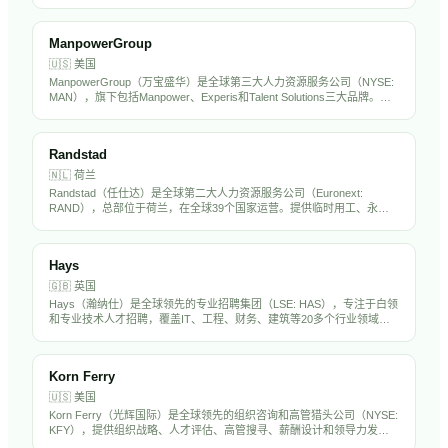
人才招聘市场。在全球36个国家设有办公室，专注于金融、科技、工
程、法律等专业领域。PageGroup在中国大陆和香港均有运营，是出海
企业常用的海外招聘伙伴。
ManpowerGroup
🇺🇸
美国
ManpowerGroup（万宝盛华）是全球第三大人力资源服务公司（NYSE:
MAN），旗下包括Manpower、Experis和Talent Solutions三大品牌。在
全球70多个国家运营，提供临时用工、专业招聘、RPO和劳动力解决方
案，年营收约190亿美元。万宝盛华在中国市场深耕多年，是出海企业的
重要HR服务伙伴。
Randstad
🇳🇱
荷兰
Randstad（任仕达）是全球第二大人力资源服务公司（Euronext:
RAND），总部位于荷兰，在全球39个国家运营。提供临时用工、永久
招聘、RPO和人力外包服务，年营收超过250亿欧元。Randstad在中国
设有分支机构，是出海企业海外招聘的重要合作伙伴。
Hays
🇬🇧
英国
Hays（瀚纳仕）是全球领先的专业招聘集团（LSE: HAS），专注于白领
和专业技术人才招聘，覆盖IT、工程、财务、建筑等20多个行业领域。
在全球33个国家设有250多个办公室，年营收约70亿英镑。Hays在亚太
市场（含中国）有显著业务布局。
Korn Ferry
🇺🇸
美国
Korn Ferry（光辉国际）是全球领先的组织咨询和高管猎头公司（NYSE:
KFY），提供组织战略、人才评估、高管搜寻、薪酬设计和领导力发展
服务。在全球50多个国家设有办事处，拥有超过1万名员工，是中国出海