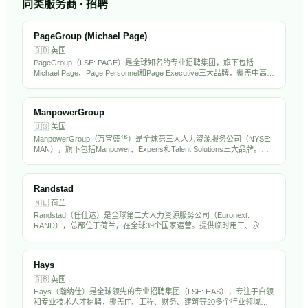
同类服务商 · 招聘
PageGroup (Michael Page)
🇬🇧
英国
PageGroup（LSE: PAGE）是全球知名的专业招聘集团，旗下包括
Michael Page、Page Personnel和Page Executive三大品牌，覆盖中高端
人才招聘市场。在全球36个国家设有办公室，专注于金融、科技、工
程、法律等专业领域。PageGroup在中国大陆和香港均有运营，是出海
企业常用的海外招聘伙伴。
ManpowerGroup
🇺🇸
美国
ManpowerGroup（万宝盛华）是全球第三大人力资源服务公司（NYSE:
MAN），旗下包括Manpower、Experis和Talent Solutions三大品牌。在
全球70多个国家运营，提供临时用工、专业招聘、RPO和劳动力解决方
案，年营收约190亿美元。万宝盛华在中国市场深耕多年，是出海企业的
重要HR服务伙伴。
Randstad
🇳🇱
荷兰
Randstad（任仕达）是全球第二大人力资源服务公司（Euronext:
RAND），总部位于荷兰，在全球39个国家运营。提供临时用工、永久
招聘、RPO和人力外包服务，年营收超过250亿欧元。Randstad在中国
设有分支机构，是出海企业海外招聘的重要合作伙伴。
Hays
🇬🇧
英国
Hays（瀚纳仕）是全球领先的专业招聘集团（LSE: HAS），专注于白领
和专业技术人才招聘，覆盖IT、工程、财务、建筑等20多个行业领域。