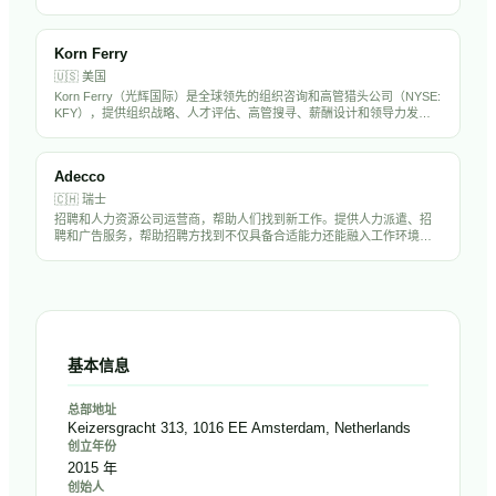
在全球33个国家设有250多个办公室，年营收约70亿英镑。Hays在亚太
市场（含中国）有显著业务布局。
Korn Ferry
🇺🇸
美国
Korn Ferry（光辉国际）是全球领先的组织咨询和高管猎头公司（NYSE:
KFY），提供组织战略、人才评估、高管搜寻、薪酬设计和领导力发展
服务。在全球50多个国家设有办事处，拥有超过1万名员工，是中国出海
企业聘请海外高管的首选猎头之一。
Adecco
🇨🇭
瑞士
招聘和人力资源公司运营商，帮助人们找到新工作。提供人力派遣、招
聘和广告服务，帮助招聘方找到不仅具备合适能力还能融入工作环境的
候选人。
基本信息
总部地址
Keizersgracht 313, 1016 EE Amsterdam, Netherlands
创立年份
2015 年
创始人