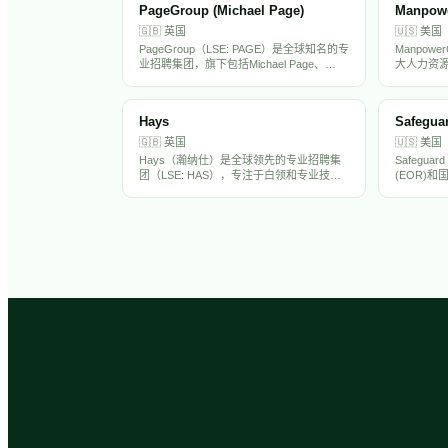
PageGroup (Michael Page)
Manpow
🇬🇧
英国
🇺🇸
美国
PageGroup（LSE: PAGE）是全球知名的专
Manpow
业招聘集团，旗下包括Michael Page、
大人力资源
Page Personnel和Page Executive三大品
下包括Manpo
牌，覆盖中高端人才招聘市场。在全球36个
Soluti
国家设有办公室，专注于金融、科技、工
营，提供临
Hays
Safegua
程、法律等专业领域。PageGroup在中国大
动力解决方
陆和香港均有运营，是出海企业常用的海外
盛华在中
🇬🇧
英国
🇺🇸
美国
招聘伙伴。
要HR服务
Hays（瀚纳仕）是全球领先的专业招聘集
Safegua
团（LSE: HAS），专注于白领和专业技术
(EOR)
人才招聘，覆盖IT、工程、财务、建筑等20
助企业在1
多个行业领域。在全球33个国家设有250多
球薪酬处
个办公室，年营收约70亿英镑。Hays在亚
服务，是
太市场（含中国）有显著业务布局。
伙伴。