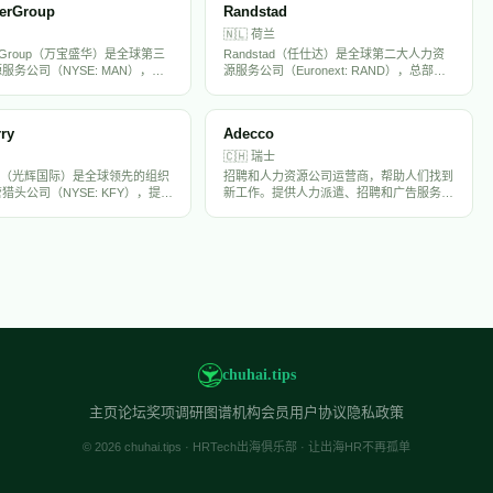
erGroup
Randstad
🇳🇱
荷兰
erGroup（万宝盛华）是全球第三
Randstad（任仕达）是全球第二大人力资
服务公司（NYSE: MAN），旗
源服务公司（Euronext: RAND），总部位
wer、Experis和Talent
于荷兰，在全球39个国家运营。提供临时用
ons三大品牌。在全球70多个国家运
工、永久招聘、RPO和人力外包服务，年
时用工、专业招聘、RPO和劳
营收超过250亿欧元。Randstad在中国设有
ry
Adecco
案，年营收约190亿美元。万宝
分支机构，是出海企业海外招聘的重要合作
国市场深耕多年，是出海企业的重
伙伴。
🇨🇭
瑞士
伙伴。
erry（光辉国际）是全球领先的组织
招聘和人力资源公司运营商，帮助人们找到
猎头公司（NYSE: KFY），提供
新工作。提供人力派遣、招聘和广告服务，
、人才评估、高管搜寻、薪酬设计
帮助招聘方找到不仅具备合适能力还能融入
展服务。在全球50多个国家设有
工作环境的候选人。
拥有超过1万名员工，是中国出海
海外高管的首选猎头之一。
chuhai.tips
主页
论坛
奖项
调研
图谱
机构会员
用户协议
隐私政策
© 2026 chuhai.tips · HRTech出海俱乐部 · 让出海HR不再孤单