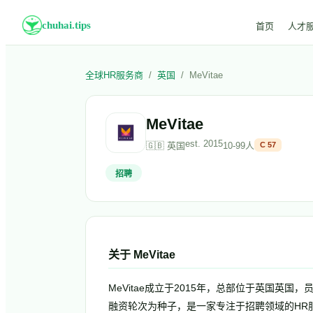
chuhai.tips
首页
人才
全球HR服务商
/
英国
/
MeVitae
MeVitae
est.
2015
🇬🇧
英国
10-99人
C
57
招聘
关于
MeVitae
MeVitae成立于2015年，总部位于英国英国，员工规模1
融资轮次为种子，是一家专注于招聘领域的HR