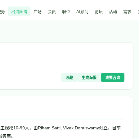
服务
出海图谱
广场
会员
职位
AI顾问
论坛
活动
需求
收藏
生成海报
我要咨询
0-99人，由Riham Satti, Vivek Doraiswamy创立，目前
服务商。