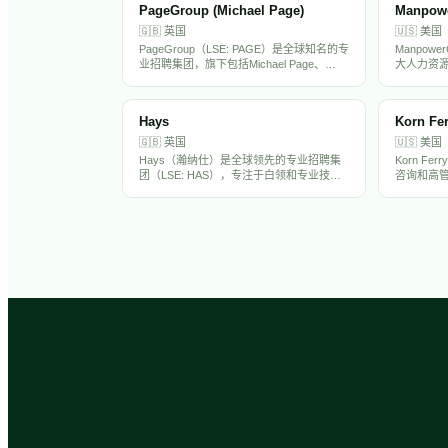
PageGroup (Michael Page)
Manpow
🇬🇧
英国
🇺🇸
美国
PageGroup（LSE: PAGE）是全球知名的专
Manpow
业招聘集团，旗下包括Michael Page、
大人力资源
Page Personnel和Page Executive三大品
下包括Manpo
牌，覆盖中高端人才招聘市场。在全球36个
Soluti
国家设有办公室，专注于金融、科技、工
营，提供临
Hays
Korn Fer
程、法律等专业领域。PageGroup在中国大
动力解决方
陆和香港均有运营，是出海企业常用的海外
盛华在中
🇬🇧
英国
🇺🇸
美国
招聘伙伴。
要HR服务
Hays（瀚纳仕）是全球领先的专业招聘集
Korn F
团（LSE: HAS），专注于白领和专业技术
咨询和高管
人才招聘，覆盖IT、工程、财务、建筑等20
组织战略
多个行业领域。在全球33个国家设有250多
和领导力发
个办公室，年营收约70亿英镑。Hays在亚
办事处，
太市场（含中国）有显著业务布局。
企业聘请