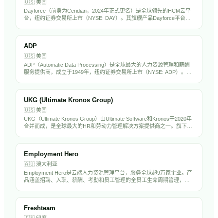
🇺🇸
美国
Dayforce（前身为Ceridian，2024年正式更名）是全球领先的HCM云平
台，纽约证券交易所上市（NYSE: DAY）。其旗舰产品Dayforce平台整
合了薪酬、劳动力管理、福利、人才管理和合规功能，服务全球超过
6000家企业客户，以实时薪酬计算和合规引擎著称。
ADP
🇺🇸
美国
ADP（Automatic Data Processing）是全球最大的人力资源管理和薪酬
服务提供商，成立于1949年，纽约证券交易所上市（NYSE: ADP）。公
司为超过100万家企业客户提供薪资处理、税务合规、福利管理、人才管
理和HR外包服务。ADP拥有超过6万名员工，年营收超过180亿美元，是
标普500成分股，也是全球HR科技行业的绝对巨头。
UKG (Ultimate Kronos Group)
🇺🇸
美国
UKG（Ultimate Kronos Group）由Ultimate Software和Kronos于2020年
合并而成，是全球最大的HR和劳动力管理解决方案提供商之一。旗下产
品UKG Pro、UKG Dimensions和UKG Ready服务超过8万家客户，覆盖
HCM、薪酬、考勤排班和劳动力管理全场景。公司拥有超过1.5万名员
工，估值超过220亿美元。
Employment Hero
🇦🇺
澳大利亚
Employment Hero是云端人力资源管理平台，服务全球超9万家企业。产
品涵盖招聘、入职、薪酬、考勤和员工管理的全员工生命周期管理，帮
助中小企业简化人事管理并提升团队效率。
Freshteam
🇮🇳
印度