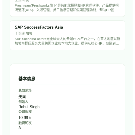
Freshteam(Freshworks旗下)是智能化招聘和HR管理软件。产品提供招
聘追踪(ATS)、入职管理、员工信息管理和假期管理功能，帮助HR团队
从多渠道获取人才、协作筛选候选人并高效管理员工事务。
SAP SuccessFactors Asia
🇸🇬
新加坡
SAP SuccessFactors是全球最大的云端HCM平台之一，在亚太地区以新
加坡为枢纽服务大量跨国企业和本地大企业，提供从核心HR、薪酬到人
才管理的完整解决方案，是亚太大企业HR数字化的主流选择。
基本信息
总部地址
美国
创始人
Rahul Singh
公司规模
10-99人
融资轮次
A