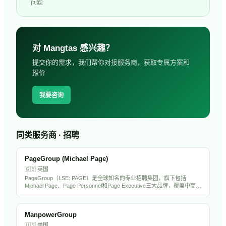
问题
对
Mangtas
感兴趣？
提交你的需求，我们帮你对接服务商，获取专属方案和
报价
我要咨询
同类服务商 · 招聘
PageGroup (Michael Page)
🇬🇧
英国
PageGroup（LSE: PAGE）是全球知名的专业招聘集团，旗下包括
Michael Page、Page Personnel和Page Executive三大品牌，覆盖中高端
人才招聘市场。在全球36个国家设有办公室，专注于金融、科技、工
程、法律等专业领域。PageGroup在中国大陆和香港均有运营，是出海
企业常用的海外招聘伙伴。
ManpowerGroup
🇺🇸
美国