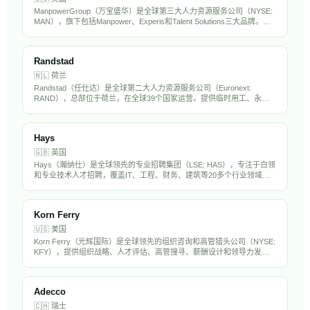
ManpowerGroup（万宝盛华）是全球第三大人力资源服务公司（NYSE:
MAN），旗下包括Manpower、Experis和Talent Solutions三大品牌。在
全球70多个国家运营，提供临时用工、专业招聘、RPO和劳动力解决方
案，年营收约190亿美元。万宝盛华在中国市场深耕多年，是出海企业的
重要HR服务伙伴。
Randstad
🇳🇱
荷兰
Randstad（任仕达）是全球第二大人力资源服务公司（Euronext:
RAND），总部位于荷兰，在全球39个国家运营。提供临时用工、永久
招聘、RPO和人力外包服务，年营收超过250亿欧元。Randstad在中国
设有分支机构，是出海企业海外招聘的重要合作伙伴。
Hays
🇬🇧
英国
Hays（瀚纳仕）是全球领先的专业招聘集团（LSE: HAS），专注于白领
和专业技术人才招聘，覆盖IT、工程、财务、建筑等20多个行业领域。
在全球33个国家设有250多个办公室，年营收约70亿英镑。Hays在亚太
市场（含中国）有显著业务布局。
Korn Ferry
🇺🇸
美国
Korn Ferry（光辉国际）是全球领先的组织咨询和高管猎头公司（NYSE:
KFY），提供组织战略、人才评估、高管搜寻、薪酬设计和领导力发展
服务。在全球50多个国家设有办事处，拥有超过1万名员工，是中国出海
企业聘请海外高管的首选猎头之一。
Adecco
🇨🇭
瑞士