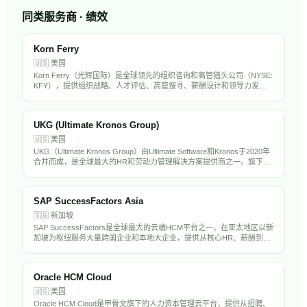
同类服务商 · 绩效
Korn Ferry
🇺🇸
美国
Korn Ferry（光辉国际）是全球领先的组织咨询和高管猎头公司（NYSE:
KFY），提供组织战略、人才评估、高管搜寻、薪酬设计和领导力发展
服务。在全球50多个国家设有办事处，拥有超过1万名员工，是中国出海
企业聘请海外高管的首选猎头之一。
UKG (Ultimate Kronos Group)
🇺🇸
美国
UKG（Ultimate Kronos Group）由Ultimate Software和Kronos于2020年
合并而成，是全球最大的HR和劳动力管理解决方案提供商之一。旗下产
品UKG Pro、UKG Dimensions和UKG Ready服务超过8万家客户，覆盖
HCM、薪酬、考勤排班和劳动力管理全场景。公司拥有超过1.5万名员
工，估值超过220亿美元。
SAP SuccessFactors Asia
🇸🇬
新加坡
SAP SuccessFactors是全球最大的云端HCM平台之一，在亚太地区以新
加坡为枢纽服务大量跨国企业和本地大企业，提供从核心HR、薪酬到人
才管理的完整解决方案，是亚太大企业HR数字化的主流选择。
Oracle HCM Cloud
🇺🇸
美国
Oracle HCM Cloud是甲骨文旗下的人力资本管理云平台，提供从招聘、