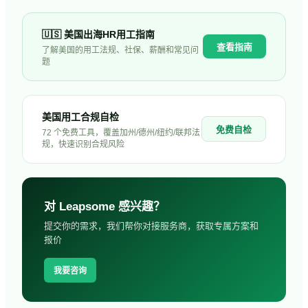
🇺🇸
美国
出海HR用工指南
查看指南
了解
美国
的用工法规、社保、薪酬和常见问
题
美国用工合规自检
免费自检
72 个免费工具，覆盖加州/德州/纽约/联邦法
规，快速识别合规风险
对
Leapsome
感兴趣？
提交你的需求，我们帮你对接服务商，获取专属方案和
报价
我要咨询