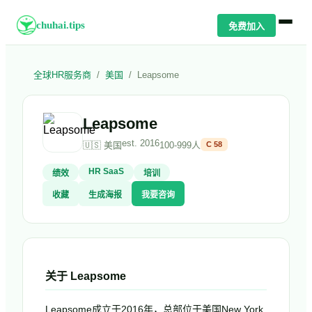
chuhai.tips
免费加入
全球HR服务商
/
美国
/
Leapsome
Leapsome
est.
2016
🇺🇸
美国
100-999人
C
58
HR SaaS
绩效
培训
收藏
生成海报
我要咨询
关于
Leapsome
Leapsome成立于2016年，总部位于美国New York,