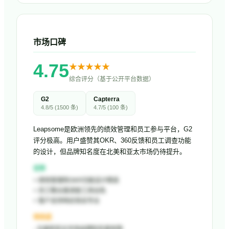
市场口碑
4.75
★
★
★
★
★
综合评分（基于公开平台数据）
G2
Capterra
4.8
/5 (
1500
条)
4.7
/5 (
100
条)
Leapsome是欧洲领先的绩效管理和员工参与平台，G2
评分极高。用户盛赞其OKR、360反馈和员工调查功能
的设计，但品牌知名度在北美和亚太市场仍待提升。
优势
+
绩效管理和OKR功能设计精良
+
员工敬业度调查工具出色
+
客户支持响应快且专业
待改进
-
北美和亚太市场品牌知名度有限