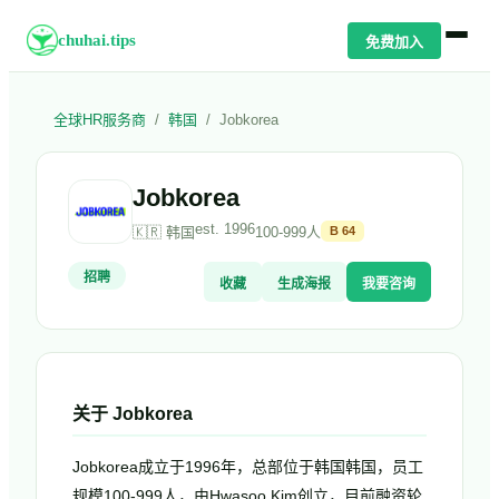
chuhai.tips
免费加入
全球HR服务商
/
韩国
/
Jobkorea
Jobkorea
est.
1996
🇰🇷
韩国
100-999人
B
64
招聘
收藏
生成海报
我要咨询
关于
Jobkorea
Jobkorea成立于1996年，总部位于韩国韩国，员工
规模100-999人，由Hwasoo Kim创立，目前融资轮