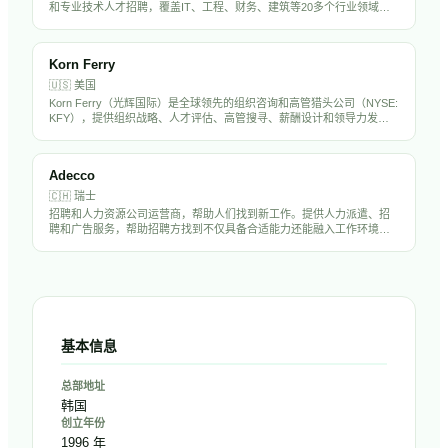
和专业技术人才招聘，覆盖IT、工程、财务、建筑等20多个行业领域。
在全球33个国家设有250多个办公室，年营收约70亿英镑。Hays在亚太
市场（含中国）有显著业务布局。
Korn Ferry
🇺🇸
美国
Korn Ferry（光辉国际）是全球领先的组织咨询和高管猎头公司（NYSE:
KFY），提供组织战略、人才评估、高管搜寻、薪酬设计和领导力发展
服务。在全球50多个国家设有办事处，拥有超过1万名员工，是中国出海
企业聘请海外高管的首选猎头之一。
Adecco
🇨🇭
瑞士
招聘和人力资源公司运营商，帮助人们找到新工作。提供人力派遣、招
聘和广告服务，帮助招聘方找到不仅具备合适能力还能融入工作环境的
候选人。
基本信息
总部地址
韩国
创立年份
1996 年