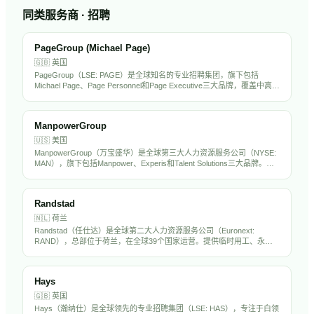
同类服务商 · 招聘
PageGroup (Michael Page)
🇬🇧
英国
PageGroup（LSE: PAGE）是全球知名的专业招聘集团，旗下包括
Michael Page、Page Personnel和Page Executive三大品牌，覆盖中高端
人才招聘市场。在全球36个国家设有办公室，专注于金融、科技、工
程、法律等专业领域。PageGroup在中国大陆和香港均有运营，是出海
企业常用的海外招聘伙伴。
ManpowerGroup
🇺🇸
美国
ManpowerGroup（万宝盛华）是全球第三大人力资源服务公司（NYSE:
MAN），旗下包括Manpower、Experis和Talent Solutions三大品牌。在
全球70多个国家运营，提供临时用工、专业招聘、RPO和劳动力解决方
案，年营收约190亿美元。万宝盛华在中国市场深耕多年，是出海企业的
重要HR服务伙伴。
Randstad
🇳🇱
荷兰
Randstad（任仕达）是全球第二大人力资源服务公司（Euronext:
RAND），总部位于荷兰，在全球39个国家运营。提供临时用工、永久
招聘、RPO和人力外包服务，年营收超过250亿欧元。Randstad在中国
设有分支机构，是出海企业海外招聘的重要合作伙伴。
Hays
🇬🇧
英国
Hays（瀚纳仕）是全球领先的专业招聘集团（LSE: HAS），专注于白领