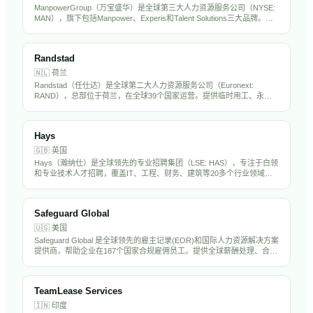
ManpowerGroup（万宝盛华）是全球第三大人力资源服务公司（NYSE:
MAN），旗下包括Manpower、Experis和Talent Solutions三大品牌。在
全球70多个国家运营，提供临时用工、专业招聘、RPO和劳动力解决方
案，年营收约190亿美元。万宝盛华在中国市场深耕多年，是出海企业的
重要HR服务伙伴。
Randstad
🇳🇱
荷兰
Randstad（任仕达）是全球第二大人力资源服务公司（Euronext:
RAND），总部位于荷兰，在全球39个国家运营。提供临时用工、永久
招聘、RPO和人力外包服务，年营收超过250亿欧元。Randstad在中国
设有分支机构，是出海企业海外招聘的重要合作伙伴。
Hays
🇬🇧
英国
Hays（瀚纳仕）是全球领先的专业招聘集团（LSE: HAS），专注于白领
和专业技术人才招聘，覆盖IT、工程、财务、建筑等20多个行业领域。
在全球33个国家设有250多个办公室，年营收约70亿英镑。Hays在亚太
市场（含中国）有显著业务布局。
Safeguard Global
🇺🇸
美国
Safeguard Global 是全球领先的雇主记录(EOR)和国际人力资源解决方案
提供商，帮助企业在187个国家合规雇佣员工。提供全球薪酬处理、合规
管理、福利管理等一站式服务，是中国出海企业常用的海外用工合作伙
伴。
TeamLease Services
🇮🇳
印度