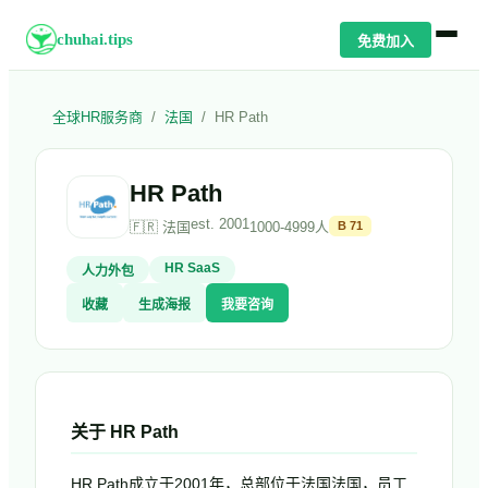
chuhai.tips
免费加入
全球HR服务商
/
法国
/
HR Path
HR Path
est.
2001
🇫🇷
法国
1000-4999人
B
71
HR SaaS
人力外包
收藏
生成海报
我要咨询
关于
HR Path
HR Path成立于2001年，总部位于法国法国，员工