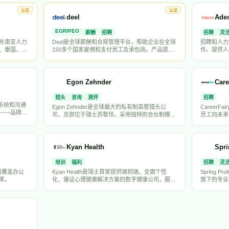
拥有超过6万
的海外用工合作伙伴。
出海企业提
认证
认证
500成分
deel
Ade
。
EOR/PEO
薪酬
招聘
招聘
灵
业的东南亚人力
Deel是全球薪酬和合规管理平台，帮助企业在全球
招聘和人力
、泰国、菲
150多个国家雇佣和支付员工及承包商。产品提供
作。提供人
处理、合规支
EOR(名义雇主)服务、合同管理、全球薪酬处理和
找到不仅具
亚本地化能
合规支持，简化跨境雇佣流程。
人。
Egon Zehnder
Care
猎头
咨询
测评
招聘
营系统和沟通
Egon Zehnder是全球最大的私有制高管猎头公
Career
——品牌形
司，总部位于瑞士苏黎世。采用独特的合伙制模式
员工向未来
提升生产力
运营，在全球40多个国家设有68个办事处。专注于
理由而加入
的痛点。
高管搜寻、董事会咨询、CEO继任规划和领导力发
展，服务全球顶级企业和机构。在亚太市场（含中
国、日本、新加坡）拥有深厚积累，是出海企业高
Kyan Health
Spri
管招聘的首选合作伙伴之一。
培训
福利
招聘
灵
全面覆盖办公
Kyan Health是瑞士首家提供端到端、全面个性
Spring P
率。
化、循证心理健康解决方案的数字健康公司，服务
旗下的专业
员工及其家庭，涵盖自我关怀、辅导、咨询和危机
久和合同制
干预，支持30多种语言。
务等专业领
助Adec
聘服务。在
业提供跨境