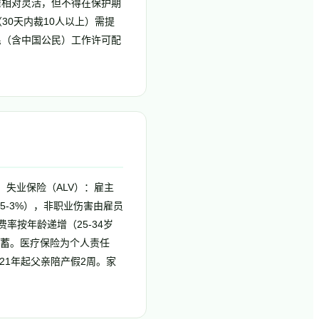
解雇相对灵活，但不得在保护期
0天内裁10人以上）需提
民（含中国公民）工作许可配
%。失业保险（ALV）：雇主
0.5-3%），非职业伤害由雇员
费率按年龄递增（25-34岁
养老储蓄。医疗保险为个人责任
21年起父亲陪产假2周。家