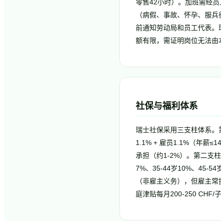
零售42小时）。加班需经员
（病假、事故、怀孕、服兵
前通知劳动局和员工代表。瑞
额有限，需证明岗位无法由本
社保与福利体系
瑞士社保采用三支柱体系。第一
1.1% + 雇员1.1%（年
承担（约1-2%）。第二支柱
7%、35-44岁10%、4
（非雇主义务），但雇主常提
庭津贴每月200-250 CH