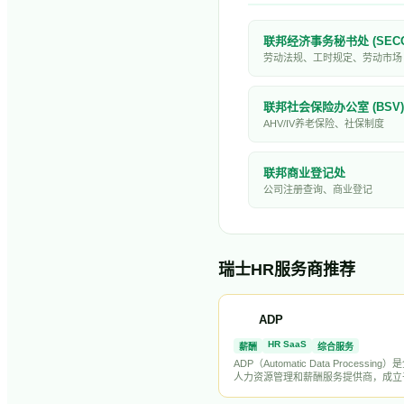
联邦经济事务秘书处 (SECO
劳动法规、工时规定、劳动市场
联邦社会保险办公室 (BSV)
AHV/IV养老保险、社保制度
联邦商业登记处
公司注册查询、商业登记
瑞士
HR服务商推荐
ADP
HR SaaS
薪酬
综合服务
ADP（Automatic Data Processin
人力资源管理和薪酬服务提供商，成立于
纽约证券交易所上市（NYSE: ADP）
100万家企业客户提供薪资处理、税务