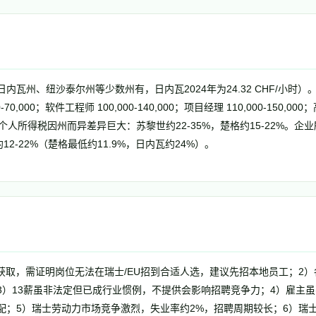
内瓦州、纽沙泰尔州等少数州有，日内瓦2024年为24.32 CHF/小时）
,000；软件工程师 100,000-140,000；项目经理 110,000-150,000；高管
人所得税因州而异差异巨大：苏黎世约22-35%，楚格约15-22%。企业
约12-22%（楚格最低约11.9%，日内瓦约24%）。
难获取，需证明岗位无法在瑞士/EU招到合适人选，建议先招本地员工；2
3）13薪虽非法定但已成行业惯例，不提供会影响招聘竞争力；4）雇主
配；5）瑞士劳动力市场竞争激烈，失业率约2%，招聘周期较长；6）瑞