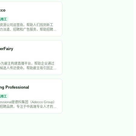
供本地化支持。
cco
活用工
资源公司运营商，帮助人们找到新工
力派遣、招聘和广告服务，帮助招聘方
备合适能力还能融入工作环境的候选
erFairy
Fairy为雇主构建直播平台，帮助企业通过
候选人传达使命。帮助雇主吸引因正确
的合适人才。
ng Professional
活用工
rofessional是德科集团（Adecco Group）
招聘品牌，专注于中高端专业人才的永
招聘。覆盖财务、工程、IT、HR、法
域，在欧洲、亚太和拉美市场运营。借
co全球网络，为客户提供精准的本地化招
中国市场通过德科品牌运营，为出海企
招聘支持。