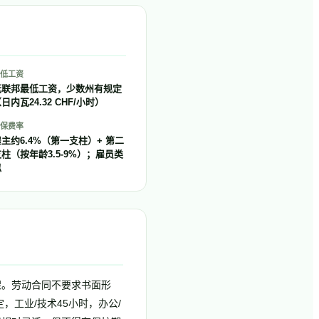
低工资
无联邦最低工资，少数州有规定
日内瓦24.32 CHF/小时）
保费率
主约6.4%（第一支柱）+ 第二
柱（按年龄3.5-9%）；雇员类
似
为主要框架。劳动合同不要求书面形
，工业/技术45小时，办公/