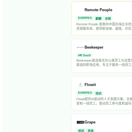
管理、人才管理和HR外包服务。ADP
名员工，年营收超过180亿美元，是标普
Remote People
股，也是全球HR科技行业的绝对巨头
EOR/PEO
薪酬
合规
Remote People 是面向中国出海企
资源服务商，提供新加坡、越南、印尼
律宾等东南亚国家的EOR雇佣、薪酬
持和本地招聘服务。以中文服务和东南
力见长。
Beekeeper
HR SaaS
Beekeeper是连接无办公桌员工与运
渠道的职场应用。专注于服务一线员工
象的代表者，帮助他们保持信息同步，
和参与度，解决前线员工常被技术忽视
Flowit
EOR/PEO
培训
Flowit提供AI驱动的人才发展方案，
室和一线员工，驱动员工参与度和留存
Grape
培训
咨询