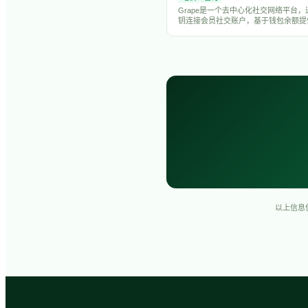
Grape是一个去中心化社交网络平台
钥连接会员社交账户，基于钱包余额提
权限，帮助DAO组织高效管理社区。
以上信息