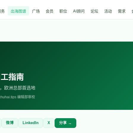
服务
出海图谱
广场
会员
职位
AI顾问
论坛
活动
需求
用工指南
，欧洲总部首选地
 chuhai.tips 编辑部审校
微博
LinkedIn
X
分享 →