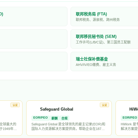
)
联邦税务局 (FTA)
联邦税务、源泉税、跨州税务
联邦移民秘书处 (SEM)
工作许可(L/B/C证)、第三国员工配额
瑞士社保补偿基金
AHV/IV/EO缴费、雇主义务
认证
认证
Safeguard Global
HiW
EOR/PEO
EOR/PEO
薪酬
合规
g）是全球最大的
Safeguard Global 是全球领先的雇主记录(EOR)和
HiWor
1949年，
国际人力资源解决方案提供商，帮助企业在187个
解决方案提
。公司为超过
国家合规雇佣员工。提供全球薪酬处理、合规管
合规咨询、
合规、福利
理、福利管理等一站式服务，是中国出海企业常用
中国出海市