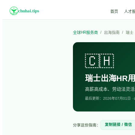
chuhai.tips
首页
人才
全球HR服务商
/
出海指南
/
瑞士
🇨🇭
瑞士
出海HR
高薪高成本、劳动法灵活
最后更新：
2026年07月01
日 ·
复制链接 / 微信
分享这份指南：