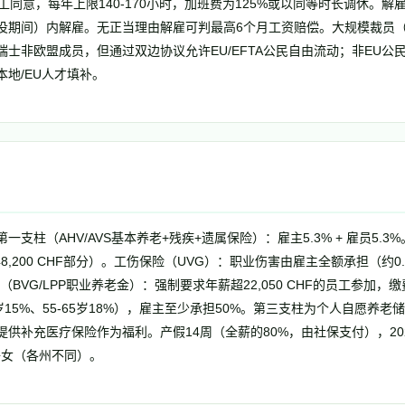
工同意，每年上限140-170小时，加班费为125%或以同等时长调休。
役期间）内解雇。无正当理由解雇可判最高6个月工资赔偿。大规模裁员（3
士非欧盟成员，但通过双边协议允许EU/EFTA公民自由流动；非EU公
地/EU人才填补。
支柱（AHV/AVS基本养老+残疾+遗属保险）：雇主5.3% + 雇员5.3
薪≤148,200 CHF部分）。工伤保险（UVG）：职业伤害由雇主全额承担（约
（BVG/LPP职业养老金）：强制要求年薪超22,050 CHF的员工参加，缴
5-54岁15%、55-65岁18%），雇主至少承担50%。第三支柱为个人自愿
供补充医疗保险作为福利。产假14周（全薪的80%，由社保支付），20
F/子女（各州不同）。