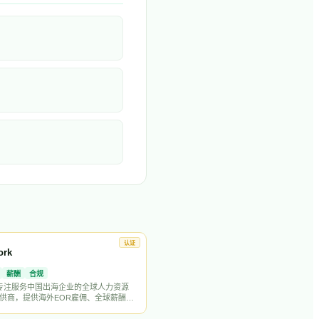
认证
ork
薪酬
合规
k 是专注服务中国出海企业的全球人力资源
供商，提供海外EOR雇佣、全球薪酬、
海外招聘等一站式出海用工服务。深耕
场，为科技、跨境电商、游戏等行业的