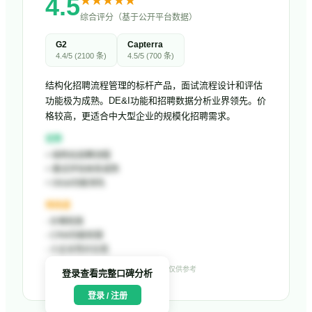
4.5
★
★
★
★
★
综合评分（基于公开平台数据）
G2
Capterra
4.4
/5 (
2100
条)
4.5
/5 (
700
条)
结构化招聘流程管理的标杆产品，面试流程设计和评估
功能极为成熟。DE&I功能和招聘数据分析业界领先。价
格较高，更适合中大型企业的规模化招聘需求。
优势
+
结构化招聘流程
+
面试评估体系成熟
+
DE&I功能领先
待改进
-
价格较高
-
CRM功能较弱
-
小企业性价比低
数据来源：G2、Capterra 等公开平台，仅供参考
登录查看完整口碑分析
登录 / 注册