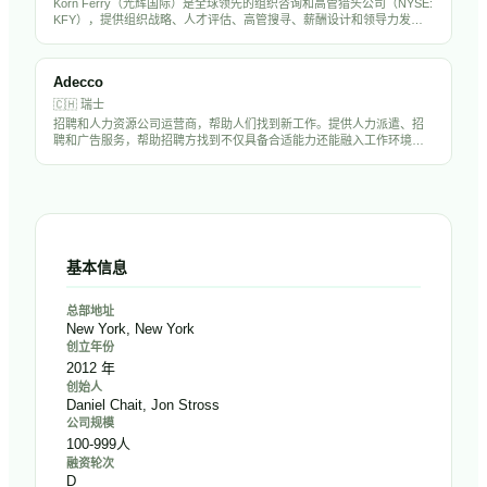
Korn Ferry（光辉国际）是全球领先的组织咨询和高管猎头公司（NYSE:
KFY），提供组织战略、人才评估、高管搜寻、薪酬设计和领导力发展
服务。在全球50多个国家设有办事处，拥有超过1万名员工，是中国出海
企业聘请海外高管的首选猎头之一。
Adecco
🇨🇭
瑞士
招聘和人力资源公司运营商，帮助人们找到新工作。提供人力派遣、招
聘和广告服务，帮助招聘方找到不仅具备合适能力还能融入工作环境的
候选人。
基本信息
总部地址
New York, New York
创立年份
2012 年
创始人
Daniel Chait, Jon Stross
公司规模
100-999人
融资轮次
D