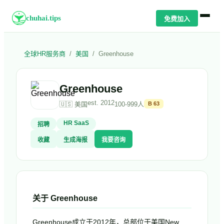
chuhai.tips
免费加入
全球HR服务商
/
美国
/
Greenhouse
Greenhouse
est.
2012
🇺🇸
美国
100-999人
B
63
HR SaaS
招聘
收藏
生成海报
我要咨询
关于
Greenhouse
Greenhouse成立于2012年，总部位于美国New