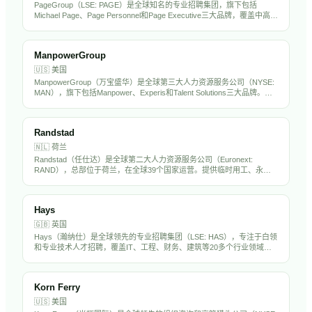
PageGroup（LSE: PAGE）是全球知名的专业招聘集团，旗下包括
Michael Page、Page Personnel和Page Executive三大品牌，覆盖中高端
人才招聘市场。在全球36个国家设有办公室，专注于金融、科技、工
程、法律等专业领域。PageGroup在中国大陆和香港均有运营，是出海
企业常用的海外招聘伙伴。
ManpowerGroup
🇺🇸
美国
ManpowerGroup（万宝盛华）是全球第三大人力资源服务公司（NYSE:
MAN），旗下包括Manpower、Experis和Talent Solutions三大品牌。在
全球70多个国家运营，提供临时用工、专业招聘、RPO和劳动力解决方
案，年营收约190亿美元。万宝盛华在中国市场深耕多年，是出海企业的
重要HR服务伙伴。
Randstad
🇳🇱
荷兰
Randstad（任仕达）是全球第二大人力资源服务公司（Euronext:
RAND），总部位于荷兰，在全球39个国家运营。提供临时用工、永久
招聘、RPO和人力外包服务，年营收超过250亿欧元。Randstad在中国
设有分支机构，是出海企业海外招聘的重要合作伙伴。
Hays
🇬🇧
英国
Hays（瀚纳仕）是全球领先的专业招聘集团（LSE: HAS），专注于白领
和专业技术人才招聘，覆盖IT、工程、财务、建筑等20多个行业领域。
在全球33个国家设有250多个办公室，年营收约70亿英镑。Hays在亚太
市场（含中国）有显著业务布局。
Korn Ferry
🇺🇸
美国