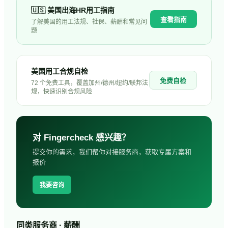
🇺🇸
美国
出海HR用工指南
查看指南
了解
美国
的用工法规、社保、薪酬和常见问
题
美国用工合规自检
免费自检
72 个免费工具，覆盖加州/德州/纽约/联邦法
规，快速识别合规风险
对
Fingercheck
感兴趣？
提交你的需求，我们帮你对接服务商，获取专属方案和
报价
我要咨询
同类服务商 · 薪酬