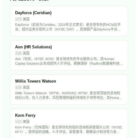
Dayforce (Ceridian)
🇺🇸
美国
Dayforce（前身为Ceridian，2024年正式更名）是全球领先的HCM云平
台，纽约证券交易所上市（NYSE: DAY）。其旗舰产品Dayforce平台整
合了薪酬、劳动力管理、福利、人才管理和合规功能，服务全球超过
6000家企业客户，以实时薪酬计算和合规引擎著称。
Aon (HR Solutions)
🇬🇧
英国
Aon（怡安，NYSE: AON）是全球领先的专业服务公司，其Human
Capital Solutions业务线提供人才评估、薪酬调研（Radford数据被科技行
业广泛使用）、退休精算和健康福利咨询。在全球120多个国家运营，拥
有超过5万名员工。Aon的薪酬数据和人才评估工具在中国出海企业中被
广泛采用。
Willis Towers Watson
🇬🇧
英国
Willis Towers Watson（WTW，NASDAQ: WTW）是全球顶级的咨询和
经纪公司，在人力资本、风险管理和福利领域处于领导地位。其Human
Capital & Benefits业务为全球企业提供薪酬调研、福利设计、精算咨询和
员工体验解决方案。WTW在中国设有多个办公室，是出海企业制定全球
薪酬福利战略的核心顾问。
Korn Ferry
🇺🇸
美国
Korn Ferry（光辉国际）是全球领先的组织咨询和高管猎头公司（NYSE:
KFY），提供组织战略、人才评估、高管搜寻、薪酬设计和领导力发展
服务。在全球50多个国家设有办事处，拥有超过1万名员工，是中国出海