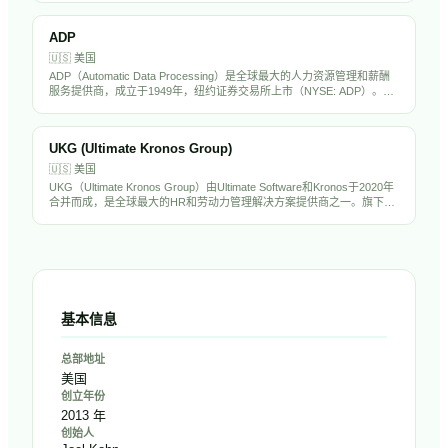
企业聘请海外高管的首选猎头之一。
ADP
🇺🇸
美国
ADP（Automatic Data Processing）是全球最大的人力资源管理和薪酬
服务提供商，成立于1949年，纽约证券交易所上市（NYSE: ADP）。公
司为超过100万家企业客户提供薪资处理、税务合规、福利管理、人才管
理和HR外包服务。ADP拥有超过6万名员工，年营收超过180亿美元，是
标普500成分股，也是全球HR科技行业的绝对巨头。
UKG (Ultimate Kronos Group)
🇺🇸
美国
UKG（Ultimate Kronos Group）由Ultimate Software和Kronos于2020年
合并而成，是全球最大的HR和劳动力管理解决方案提供商之一。旗下产
品UKG Pro、UKG Dimensions和UKG Ready服务超过8万家客户，覆盖
HCM、薪酬、考勤排班和劳动力管理全场景。公司拥有超过1.5万名员
工，估值超过220亿美元。
基本信息
总部地址
美国
创立年份
2013 年
创始人