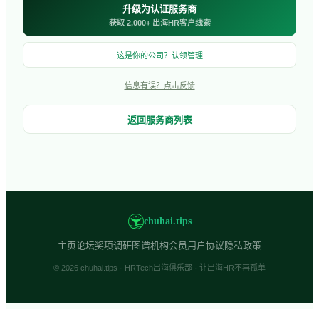
升级为认证服务商
获取 2,000+ 出海HR客户线索
这是你的公司？认领管理
信息有误？点击反馈
返回服务商列表
chuhai.tips
主页
论坛
奖项
调研
图谱
机构会员
用户协议
隐私政策
© 2026 chuhai.tips · HRTech出海俱乐部 · 让出海HR不再孤单