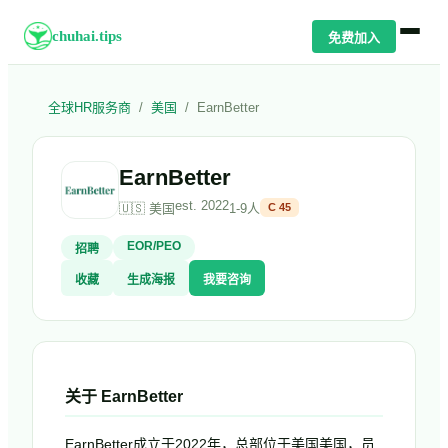
chuhai.tips
免费加入
全球HR服务商
/
美国
/
EarnBetter
EarnBetter
est.
2022
🇺🇸
美国
1-9人
C
45
EOR/PEO
招聘
收藏
生成海报
我要咨询
关于
EarnBetter
EarnBetter成立于2022年，总部位于美国美国，员