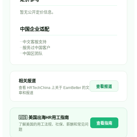
暂无公开定价信息。
中国企业适配
–
中文客服支持
–
服务过中国客户
–
中国区团队
相关报道
查看报道
查看 HRTechChina 上关于
EarnBetter
的文
章和报道
🇺🇸
美国
出海HR用工指南
查看指南
了解
美国
的用工法规、社保、薪酬和常见问
题