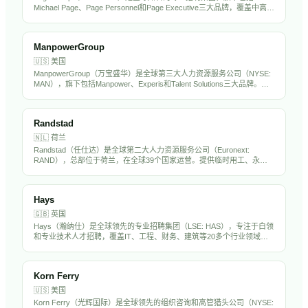
Michael Page、Page Personnel和Page Executive三大品牌，覆盖中高端
人才招聘市场。在全球36个国家设有办公室，专注于金融、科技、工
程、法律等专业领域。PageGroup在中国大陆和香港均有运营，是出海
企业常用的海外招聘伙伴。
ManpowerGroup
🇺🇸
美国
ManpowerGroup（万宝盛华）是全球第三大人力资源服务公司（NYSE:
MAN），旗下包括Manpower、Experis和Talent Solutions三大品牌。在
全球70多个国家运营，提供临时用工、专业招聘、RPO和劳动力解决方
案，年营收约190亿美元。万宝盛华在中国市场深耕多年，是出海企业的
重要HR服务伙伴。
Randstad
🇳🇱
荷兰
Randstad（任仕达）是全球第二大人力资源服务公司（Euronext:
RAND），总部位于荷兰，在全球39个国家运营。提供临时用工、永久
招聘、RPO和人力外包服务，年营收超过250亿欧元。Randstad在中国
设有分支机构，是出海企业海外招聘的重要合作伙伴。
Hays
🇬🇧
英国
Hays（瀚纳仕）是全球领先的专业招聘集团（LSE: HAS），专注于白领
和专业技术人才招聘，覆盖IT、工程、财务、建筑等20多个行业领域。
在全球33个国家设有250多个办公室，年营收约70亿英镑。Hays在亚太
市场（含中国）有显著业务布局。
Korn Ferry
🇺🇸
美国
Korn Ferry（光辉国际）是全球领先的组织咨询和高管猎头公司（NYSE: