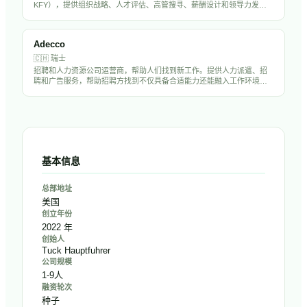
KFY），提供组织战略、人才评估、高管搜寻、薪酬设计和领导力发展
服务。在全球50多个国家设有办事处，拥有超过1万名员工，是中国出海
企业聘请海外高管的首选猎头之一。
Adecco
🇨🇭
瑞士
招聘和人力资源公司运营商，帮助人们找到新工作。提供人力派遣、招
聘和广告服务，帮助招聘方找到不仅具备合适能力还能融入工作环境的
候选人。
基本信息
总部地址
美国
创立年份
2022 年
创始人
Tuck Hauptfuhrer
公司规模
1-9人
融资轮次
种子