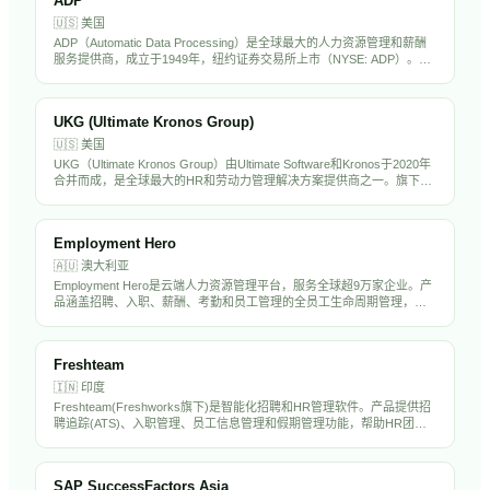
ADP
🇺🇸
美国
ADP（Automatic Data Processing）是全球最大的人力资源管理和薪酬
服务提供商，成立于1949年，纽约证券交易所上市（NYSE: ADP）。公
司为超过100万家企业客户提供薪资处理、税务合规、福利管理、人才管
理和HR外包服务。ADP拥有超过6万名员工，年营收超过180亿美元，是
标普500成分股，也是全球HR科技行业的绝对巨头。
UKG (Ultimate Kronos Group)
🇺🇸
美国
UKG（Ultimate Kronos Group）由Ultimate Software和Kronos于2020年
合并而成，是全球最大的HR和劳动力管理解决方案提供商之一。旗下产
品UKG Pro、UKG Dimensions和UKG Ready服务超过8万家客户，覆盖
HCM、薪酬、考勤排班和劳动力管理全场景。公司拥有超过1.5万名员
工，估值超过220亿美元。
Employment Hero
🇦🇺
澳大利亚
Employment Hero是云端人力资源管理平台，服务全球超9万家企业。产
品涵盖招聘、入职、薪酬、考勤和员工管理的全员工生命周期管理，帮
助中小企业简化人事管理并提升团队效率。
Freshteam
🇮🇳
印度
Freshteam(Freshworks旗下)是智能化招聘和HR管理软件。产品提供招
聘追踪(ATS)、入职管理、员工信息管理和假期管理功能，帮助HR团队
从多渠道获取人才、协作筛选候选人并高效管理员工事务。
SAP SuccessFactors Asia