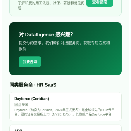
查看指南
了解
印度
的用工法规、社保、薪酬和常见问
题
对
Datalligence
感兴趣？
提交你的需求，我们帮你对接服务商，获取专属方案和
报价
我要咨询
同类服务商 · HR SaaS
Dayforce (Ceridian)
🇺🇸
美国
Dayforce（前身为Ceridian，2024年正式更名）是全球领先的HCM云平
台，纽约证券交易所上市（NYSE: DAY）。其旗舰产品Dayforce平台整
合了薪酬、劳动力管理、福利、人才管理和合规功能，服务全球超过
6000家企业客户，以实时薪酬计算和合规引擎著称。