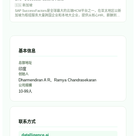
🇸🇬
新加坡
SAP SuccessFactors是全球最大的云端HCM平台之一，在亚太地区以新
加坡为枢纽服务大量跨国企业和本地大企业，提供从核心HR、薪酬到人
才管理的完整解决方案，是亚太大企业HR数字化的主流选择。
基本信息
总部地址
印度
创始人
Dharmendiran A R、Ramya Chandrasekaran
公司规模
10-99人
联系方式
datalligence.ai