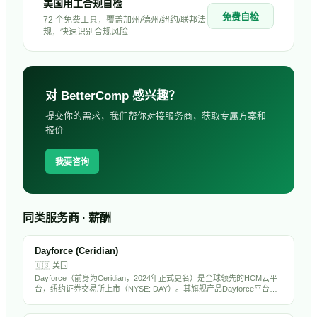
美国用工合规自检
免费自检
72 个免费工具，覆盖加州/德州/纽约/联邦法
规，快速识别合规风险
对
BetterComp
感兴趣？
提交你的需求，我们帮你对接服务商，获取专属方案和
报价
我要咨询
同类服务商 · 薪酬
Dayforce (Ceridian)
🇺🇸
美国
Dayforce（前身为Ceridian，2024年正式更名）是全球领先的HCM云平
台，纽约证券交易所上市（NYSE: DAY）。其旗舰产品Dayforce平台整
合了薪酬、劳动力管理、福利、人才管理和合规功能，服务全球超过
6000家企业客户，以实时薪酬计算和合规引擎著称。