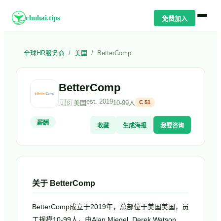
chuhai.tips
免费加入
全球HR服务商
/
美国
/
BetterComp
BetterComp
est.
2019
🇺🇸
美国
10-99人
C
51
薪酬
收藏
生成海报
我要咨询
关于
BetterComp
BetterComp成立于2019年，总部位于美国美国，员
工规模10-99人，由Alan Miegel, Derek Watson,