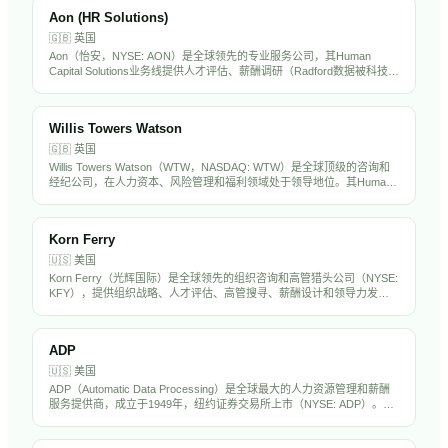
Aon (HR Solutions)
🇬🇧
英国
Aon（怡安，NYSE: AON）是全球领先的专业服务公司，其Human
Capital Solutions业务线提供人才评估、薪酬调研（Radford数据被科技行
业广泛使用）、退休精算和健康福利咨询。在全球120多个国家运营，拥
有超过5万名员工。Aon的薪酬数据和人才评估工具在中国出海企业中被
广泛采用。
Willis Towers Watson
🇬🇧
英国
Willis Towers Watson（WTW，NASDAQ: WTW）是全球顶级的咨询和
经纪公司，在人力资本、风险管理和福利领域处于领导地位。其Human
Capital & Benefits业务为全球企业提供薪酬调研、福利设计、精算咨询和
员工体验解决方案。WTW在中国设有多个办公室，是出海企业制定全球
薪酬福利战略的核心顾问。
Korn Ferry
🇺🇸
美国
Korn Ferry（光辉国际）是全球领先的组织咨询和高管猎头公司（NYSE:
KFY），提供组织战略、人才评估、高管搜寻、薪酬设计和领导力发展
服务。在全球50多个国家设有办事处，拥有超过1万名员工，是中国出海
企业聘请海外高管的首选猎头之一。
ADP
🇺🇸
美国
ADP（Automatic Data Processing）是全球最大的人力资源管理和薪酬
服务提供商，成立于1949年，纽约证券交易所上市（NYSE: ADP）。公
司为超过100万家企业客户提供薪资处理、税务合规、福利管理、人才管
理和HR外包服务。ADP拥有超过6万名员工，年营收超过180亿美元，是