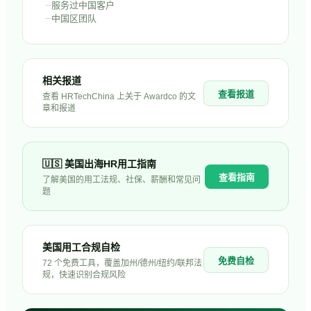
–
服务过中国客户
–
中国区团队
相关报道
查看报道
查看 HRTechChina 上关于
Awardco
的文
章和报道
🇺🇸
美国
出海HR用工指南
查看指南
了解
美国
的用工法规、社保、薪酬和常见问
题
美国用工合规自检
免费自检
72 个免费工具，覆盖加州/德州/纽约/联邦法
规，快速识别合规风险