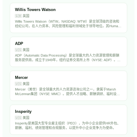
有超过5万名员工。Aon的薪酬数据和人才评估工具在中国出海企业中被
广泛采用。
Willis Towers Watson
🇬🇧
英国
Willis Towers Watson（WTW，NASDAQ: WTW）是全球顶级的咨询和
经纪公司，在人力资本、风险管理和福利领域处于领导地位。其Human
Capital & Benefits业务为全球企业提供薪酬调研、福利设计、精算咨询和
员工体验解决方案。WTW在中国设有多个办公室，是出海企业制定全球
薪酬福利战略的核心顾问。
ADP
🇺🇸
美国
ADP（Automatic Data Processing）是全球最大的人力资源管理和薪酬
服务提供商，成立于1949年，纽约证券交易所上市（NYSE: ADP）。公
司为超过100万家企业客户提供薪资处理、税务合规、福利管理、人才管
理和HR外包服务。ADP拥有超过6万名员工，年营收超过180亿美元，是
标普500成分股，也是全球HR科技行业的绝对巨头。
Mercer
🇺🇸
美国
Mercer（美世）是全球最大的人力资源咨询公司之一，隶属于Marsh
McLennan集团（NYSE: MMC）。提供人才战略、薪酬调研、福利设
计、退休规划和投资管理服务，在全球40多个国家设有办公室。Mercer
的薪酬调研数据被全球企业广泛引用，是中国出海企业制定海外薪酬标
准的重要参考。
Insperity
🇺🇸
美国
Insperity是美国大型专业雇主组织（PEO），为中小企业提供HR外包、
薪酬、福利、绩效管理和合规服务，以提升中小企业竞争力为使命。