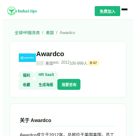
chuhai.tips
免费加入
全球HR服务商
/
美国
/
Awardco
Awardco
est.
2012
🇺🇸
美国
100-999人
B
67
HR SaaS
福利
收藏
生成海报
我要咨询
关于
Awardco
Awardco成立于2012年，总部位于美国美国，员工