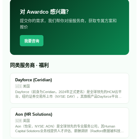
对
Awardco
感兴趣？
提交你的需求，我们帮你对接服务商，获取专属方案和
报价
我要咨询
同类服务商 · 福利
Dayforce (Ceridian)
🇺🇸
美国
Dayforce（前身为Ceridian，2024年正式更名）是全球领先的HCM云平
台，纽约证券交易所上市（NYSE: DAY）。其旗舰产品Dayforce平台整
合了薪酬、劳动力管理、福利、人才管理和合规功能，服务全球超过
6000家企业客户，以实时薪酬计算和合规引擎著称。
Aon (HR Solutions)
🇬🇧
英国
Aon（怡安，NYSE: AON）是全球领先的专业服务公司，其Human
Capital Solutions业务线提供人才评估、薪酬调研（Radford数据被科技行
业广泛使用）、退休精算和健康福利咨询。在全球120多个国家运营，拥