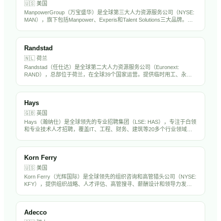
🇺🇸
美国
ManpowerGroup（万宝盛华）是全球第三大人力资源服务公司（NYSE:
MAN），旗下包括Manpower、Experis和Talent Solutions三大品牌。在
全球70多个国家运营，提供临时用工、专业招聘、RPO和劳动力解决方
案，年营收约190亿美元。万宝盛华在中国市场深耕多年，是出海企业的
重要HR服务伙伴。
Randstad
🇳🇱
荷兰
Randstad（任仕达）是全球第二大人力资源服务公司（Euronext:
RAND），总部位于荷兰，在全球39个国家运营。提供临时用工、永久
招聘、RPO和人力外包服务，年营收超过250亿欧元。Randstad在中国
设有分支机构，是出海企业海外招聘的重要合作伙伴。
Hays
🇬🇧
英国
Hays（瀚纳仕）是全球领先的专业招聘集团（LSE: HAS），专注于白领
和专业技术人才招聘，覆盖IT、工程、财务、建筑等20多个行业领域。
在全球33个国家设有250多个办公室，年营收约70亿英镑。Hays在亚太
市场（含中国）有显著业务布局。
Korn Ferry
🇺🇸
美国
Korn Ferry（光辉国际）是全球领先的组织咨询和高管猎头公司（NYSE:
KFY），提供组织战略、人才评估、高管搜寻、薪酬设计和领导力发展
服务。在全球50多个国家设有办事处，拥有超过1万名员工，是中国出海
企业聘请海外高管的首选猎头之一。
Adecco