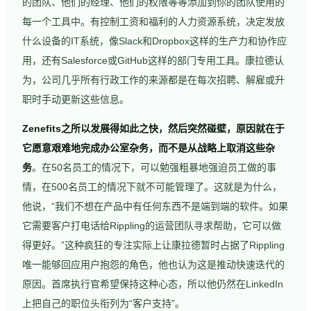
的团队、他们的经理、他们的权限等等添加到你的团队使用的
每一个工具中。有控制工资和福利的人力资源系统，决定发放
什么设备的IT系统，像Slack和Dropbox这样的生产力和协作应
用，还有Salesforce或GitHub这样的部门专用工具。康拉德认
为，公司几乎所有行政工作的来源都是在每次招聘、解雇或升
职时手动更新这些信息。
Zenefits之所以发展得如此之快，然后突然碰壁，原因就在于
它愿意艰难地完成办公室杂务，而不是从战略上取消这些杂
务
。在50名员工的情况下，可以勉强粗暴地强迫员工做的事
情，在500名员工的情况下就不可能管理了。这就是为什么，
他说，“我们不想在产品中有任何东西不是端到端的软件。如果
它需要客户打电话给Rippling的运营团队寻求帮助，它可以做
得更好。”这种疯狂的专注实际上让康拉德暂时占据了Rippling
唯一能够回应用户抱怨的角色，他也认为这是推动快速迭代的
原因。首席执行官希望保持这种心态，所以他仍然在LinkedIn
上把自己的职位头衔列为“客户支持”。