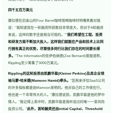
四千五百万美元
康拉德在旧金山的Four Barrel咖啡馆喝咖啡时咧嘴笑着对我
说：“我知道现在一轮融资所获数目非常庞大，但对于A轮融资
来说，这样的数字还是相当可观的。”“
我们希望在工程、投资
和研发方面不断加大投入，这样我们就能在产品和技术上比同
行拥有真正的优势，尽管很多同行比我们存在的时间要长得
多。
”The Information的佐伊伯纳德(Zoe Bernard)曾报道称，
Rippling至少筹集了3000万美元。
Rippling的这轮投资由凯鹏华盈(Kleiner Perkins)及其企业领
袖马蒙•哈米德(Mamoon Hamid)牵头。
“您用来评估SaaS公司
的许多指标都是由Mamoon发明的。他对自己的工作很在行，
他也是一个非常伟大的人。”康拉德说到，凯鹏华盈是他的梦中
情人。“我记得上高中时，凯鹏华盈是我听说过的唯一一家风险
投资公司。”
此外，首轮融资还由initial Capital、Threshold