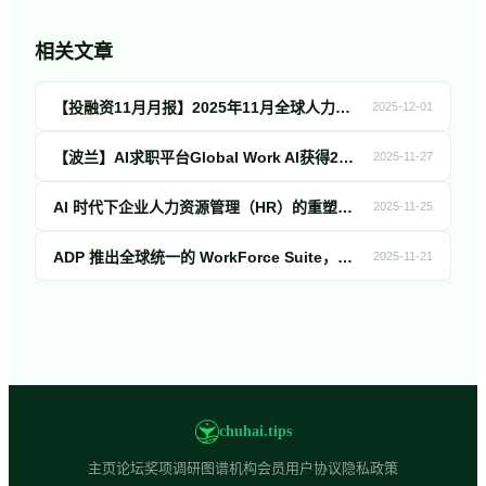
相关文章
【投融资11月月报】2025年11月全球人力资源科技投融资简报！
2025-12-01
【波兰】AI求职平台Global Work AI获得200万欧元融资，用于提升自动化申请功能并推出AI职业助手
2025-11-27
AI 时代下企业人力资源管理（HR）的重塑与实践：基于领英峰会中出海案例的深度解析
2025-11-25
ADP 推出全球统一的 WorkForce Suite，加速 HCM 全栈融合
2025-11-21
chuhai.tips
主页
论坛
奖项
调研
图谱
机构会员
用户协议
隐私政策