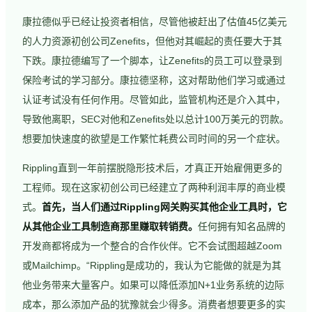
康拉德似乎已经让投资者相信，尽管他被赶出了估值45亿美元
的人力资源初创公司Zenefits，但他对其崛起的责任要大于其
下跌。康拉德编写了一个脚本，让Zenefits的员工可以登录到
保险考试的学习部分。康拉德坚称，这对帮助他们学习或通过
认证考试没有任何作用。尽管如此，监管机构还是介入其中，
导致他离职，SEC对他和Zenefits处以总计100万美元的罚款。
想要加快速度的欲望是工作繁忙耗费公司时间的另一个症状。
Rippling直到一年前摆脱隐形技术后，才真正开始雇佣更多的
工程师。现在这家初创公司已经建立了两种利润丰厚的商业模
式。
首先，当人们通过Rippling网关购买其他企业工具时，它
从其他企业工具制造商那里赚取转销费。
任何拥有知名品牌的
开发商都将成为一个整合的合作伙伴。它不会试图超越Zoom
或Mailchimp。“Rippling是成功的，我认为它能做的就是为其
他业务带来大量客户。如果可以降低添加N+1业务系统的边际
成本，那么添加产品的犹豫就会少得多。消费者想要更多的实