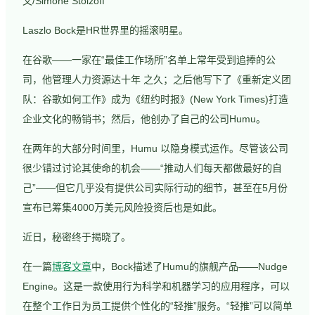
文/Simone Stolzoff
Laszlo Bock是HR世界里的摇滚明星。
在谷歌——一家在“最佳工作场所”名单上常年受到追捧的公
司，他管理人力资源达十年 之久；之后他写下了《重新定义团
队：谷歌如何工作》成为《纽约时报》(New York Times)打造
企业文化的畅销书；然后，他创办了自己的公司Humu。
在两年的大部分时间里，Humu 以隐身模式运作。尽管该公司
很少错过讨论其使命的机会——“推动人们每天都做最好的自
己”——但它几乎没有提供公司实际行动的细节，甚至在5月份
宣布已筹集4000万美元风险投资后也是如此。
近日，秘密终于揭晓了。
在一篇
博客文章
中，Bock描述了Humu的旗舰产品——Nudge
Engine。这是一款使用行为科学和机器学习的应用程序，可以
在整个工作日为员工提供个性化的“轻推”服务。“轻推”可以简单